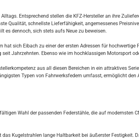
ltags. Entsprechend stellen die KFZ-Hersteller an ihre Zuliefer
te Qualität, schnellste Lieferfähigkeit, angemessenes Preisnivea
ilt es dennoch, sich stets aufs Neue zu beweisen.
 hat sich Eibach zu einer der ersten Adressen für hochwertige F
ng seit Jahrzehnten. Ebenso wie im hochklassigen Motorsport ode
llerkompetenz aus all diesen Bereichen in ein attraktives Seri
ngigsten Typen von Fahrwerksfedern umfasst, ermöglicht den Au
rgfältigen Wahl der passenden Federstähle, die auf modernsten
s Kugelstrahlen lange Haltbarkeit bei äußerster Festigkeit. Daz