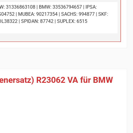
: 31336863108 | BMW: 33536794657 | IPSA:
04752 | MUBEA: 90217354 | SACHS: 994877 | SKF:
L38322 | SPIDAN: 87742 | SUPLEX: 6515
rienersatz) R23062 VA für BMW