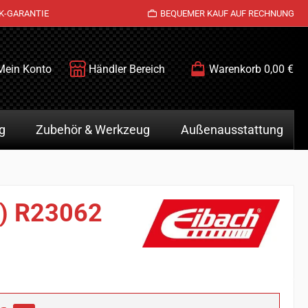
K-GARANTIE
BEQUEMER KAUF AUF RECHNUNG
Mein Konto
Händler Bereich
Warenkorb
0,00 €
g
Zubehör & Werkzeug
Außenausstattung
z) R23062
is: