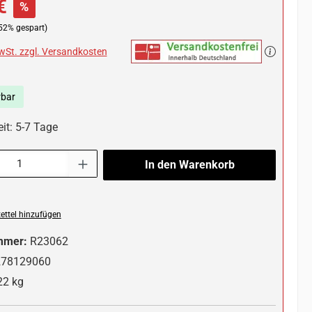
€
%
52% gespart)
MwSt. zzgl. Versandkosten
rbar
it: 5-7 Tage
l: Gib den gewünschten Wert ein oder benutze die Schaltflächen um die 
In den Warenkorb
ttel hinzufügen
mmer:
R23062
278129060
22 kg