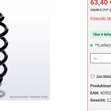
63,40 
Regulärer Preis:
132,09 €
UVP (
Preise inkl. 
Über 6 liefe
**Lieferze
Produkt Anzah
Zum Merkze
Produktnu
EAN:
4050
Gewicht:
2,