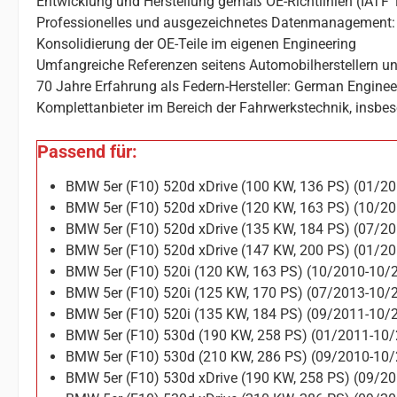
Entwicklung und Herstellung gemäß OE-Richtlinien (IATF 
Professionelles und ausgezeichnetes Datenmanagement: 
Konsolidierung der OE-Teile im eigenen Engineering
Umfangreiche Referenzen seitens Automobilherstellern un
70 Jahre Erfahrung als Federn-Hersteller: German Enginee
Komplettanbieter im Bereich der Fahrwerkstechnik, insbes
Passend für:
BMW 5er (F10) 520d xDrive (100 KW, 136 PS) (01/2
BMW 5er (F10) 520d xDrive (120 KW, 163 PS) (10/2
BMW 5er (F10) 520d xDrive (135 KW, 184 PS) (07/2
BMW 5er (F10) 520d xDrive (147 KW, 200 PS) (01/2
BMW 5er (F10) 520i (120 KW, 163 PS) (10/2010-10/
BMW 5er (F10) 520i (125 KW, 170 PS) (07/2013-10/
BMW 5er (F10) 520i (135 KW, 184 PS) (09/2011-10/
BMW 5er (F10) 530d (190 KW, 258 PS) (01/2011-10
BMW 5er (F10) 530d (210 KW, 286 PS) (09/2010-10
BMW 5er (F10) 530d xDrive (190 KW, 258 PS) (09/2