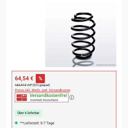
Bildergalerie überspringen
Verkaufspreis:
64,54 €
%
Regulärer Preis:
134,47 €
UVP (52% gespart)
Preise inkl. MwSt. zzgl. Versandkosten
Über 6 lieferbar
**Lieferzeit: 5-7 Tage