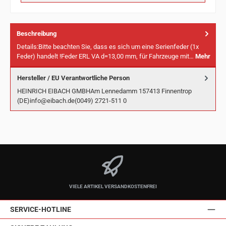
Beschreibung
Details:Bitte beachten Sie, dass es sich um eine Serienfeder (1x
Feder) handelt !Feder ERL VA d=13,00 mm, für Fahrzeuge mit…
Mehr
Hersteller / EU Verantwortliche Person
HEINRICH EIBACH GMBHAm Lennedamm 157413 Finnentrop
(DE)info@eibach.de(0049) 2721-511 0
VIELE ARTIKEL VERSANDKOSTENFREI
SERVICE-HOTLINE