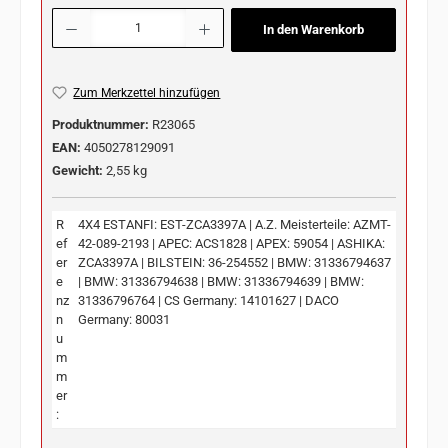
Produkt Anzahl: Gib den gewünschten Wert ein oder benutze die Schaltflächen u
In den Warenkorb
Zum Merkzettel hinzufügen
Produktnummer:
R23065
EAN:
4050278129091
Gewicht:
2,55 kg
R
4X4 ESTANFI: EST-ZCA3397A | A.Z. Meisterteile: AZMT-
ef
42-089-2193 | APEC: ACS1828 | APEX: 59054 | ASHIKA:
er
ZCA3397A | BILSTEIN: 36-254552 | BMW: 31336794637
e
| BMW: 31336794638 | BMW: 31336794639 | BMW:
nz
31336796764 | CS Germany: 14101627 | DACO
n
Germany: 80031
u
m
m
er
: