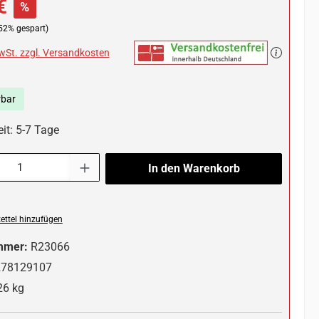
€
%
52% gespart)
MwSt. zzgl. Versandkosten
rbar
it: 5-7 Tage
l: Gib den gewünschten Wert ein oder benutze die Schaltflächen um die 
In den Warenkorb
ttel hinzufügen
mmer:
R23066
278129107
26 kg