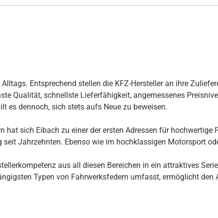
ltags. Entsprechend stellen die KFZ-Hersteller an ihre Zuliefer
te Qualität, schnellste Lieferfähigkeit, angemessenes Preisnivea
ilt es dennoch, sich stets aufs Neue zu beweisen.
 hat sich Eibach zu einer der ersten Adressen für hochwertige F
ng seit Jahrzehnten. Ebenso wie im hochklassigen Motorsport ode
llerkompetenz aus all diesen Bereichen in ein attraktives Seri
ngigsten Typen von Fahrwerksfedern umfasst, ermöglicht den Au