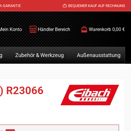
K-GARANTIE
BEQUEMER KAUF AUF RECHNUNG
Mein Konto
Händler Bereich
Warenkorb
0,00 €
g
Zubehör & Werkzeug
Außenausstattung
z) R23066
is: