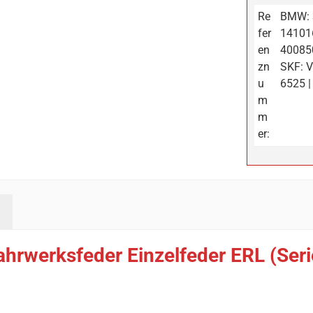
Re
BMW: 
fer
141016
en
400850
zn
SKF: V
u
6525 
m
m
er:
ahrwerksfeder Einzelfeder ERL (Se