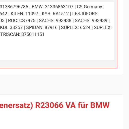
31336796785 | BMW: 31336863107 | CS Germany:
42 | KILEN: 11097 | KYB: RA1512 | LESJÖFORS:
3 | ROC: CS7975 | SACHS: 993938 | SACHS: 993939 |
KDL 38257 | SPIDAN: 87916 | SUPLEX: 6524 | SUPLEX:
| TRISCAN: 875011151
rienersatz) R23066 VA für BMW