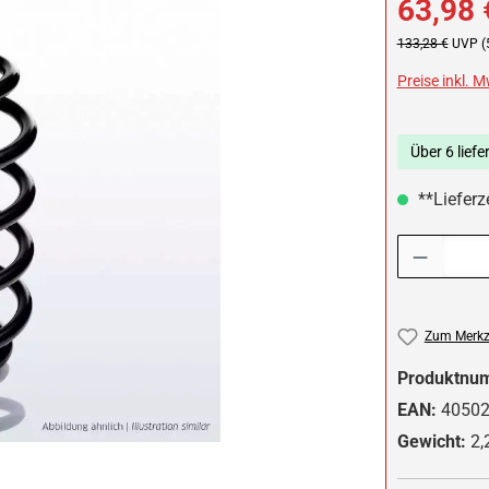
63,98 
Regulärer Preis:
133,28 €
UVP (
Preise inkl. 
Über 6 liefe
**Lieferze
Produkt Anzah
Zum Merkze
Produktnu
EAN:
4050
Gewicht:
2,