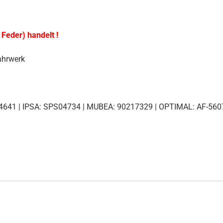
 Feder) handelt !
ahrwerk
1 | IPSA: SPS04734 | MUBEA: 90217329 | OPTIMAL: AF-5607 