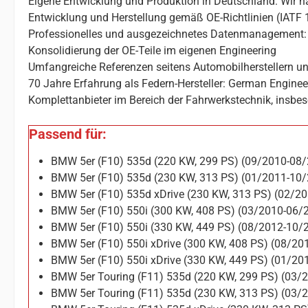
Eigene Entwicklung und Produktion in Deutschland: Wir ha
Entwicklung und Herstellung gemäß OE-Richtlinien (IATF 
Professionelles und ausgezeichnetes Datenmanagement: 
Konsolidierung der OE-Teile im eigenen Engineering
Umfangreiche Referenzen seitens Automobilherstellern un
70 Jahre Erfahrung als Federn-Hersteller: German Enginee
Komplettanbieter im Bereich der Fahrwerkstechnik, insbes
Passend für:
BMW 5er (F10) 535d (220 KW, 299 PS) (09/2010-08
BMW 5er (F10) 535d (230 KW, 313 PS) (01/2011-10
BMW 5er (F10) 535d xDrive (230 KW, 313 PS) (02/2
BMW 5er (F10) 550i (300 KW, 408 PS) (03/2010-06/
BMW 5er (F10) 550i (330 KW, 449 PS) (08/2012-10/
BMW 5er (F10) 550i xDrive (300 KW, 408 PS) (08/20
BMW 5er (F10) 550i xDrive (330 KW, 449 PS) (01/20
BMW 5er Touring (F11) 535d (220 KW, 299 PS) (03/
BMW 5er Touring (F11) 535d (230 KW, 313 PS) (03/