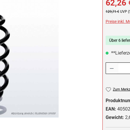
62,26 
Regulärer Preis:
129,71 €
UVP (
Preise inkl. 
Über 6 liefe
**Lieferze
Produkt Anzah
Zum Merkze
Produktnu
EAN:
4050
Gewicht:
2,