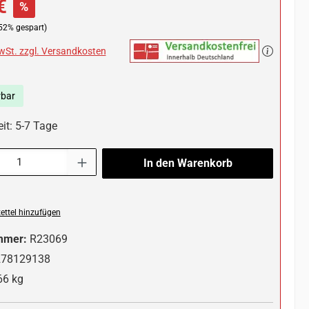
€
%
52% gespart)
MwSt. zzgl. Versandkosten
rbar
it: 5-7 Tage
l: Gib den gewünschten Wert ein oder benutze die Schaltflächen um die 
In den Warenkorb
ttel hinzufügen
mmer:
R23069
278129138
66 kg