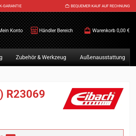
K-GARANTIE
BEQUEMER KAUF AUF RECHNUNG
Mein Konto
Händler Bereich
Warenkorb
0,00 €
g
Zubehör & Werkzeug
Außenausstattung
z) R23069
is: