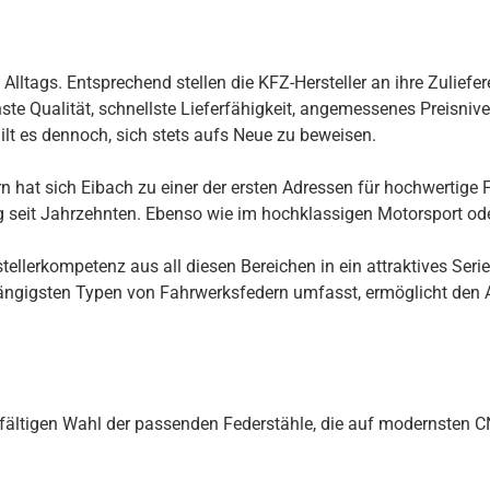
ltags. Entsprechend stellen die KFZ-Hersteller an ihre Zuliefer
te Qualität, schnellste Lieferfähigkeit, angemessenes Preisnivea
ilt es dennoch, sich stets aufs Neue zu beweisen.
 hat sich Eibach zu einer der ersten Adressen für hochwertige F
ng seit Jahrzehnten. Ebenso wie im hochklassigen Motorsport ode
llerkompetenz aus all diesen Bereichen in ein attraktives Seri
ngigsten Typen von Fahrwerksfedern umfasst, ermöglicht den Au
rgfältigen Wahl der passenden Federstähle, die auf modernsten