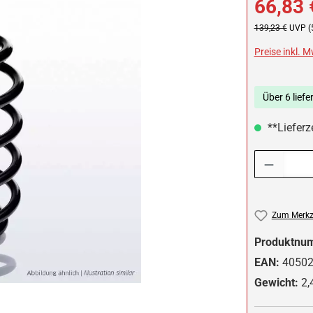
66,83 
Regulärer Preis:
139,23 €
UVP (
Preise inkl. 
Über 6 liefe
**Lieferze
Produkt Anzah
Zum Merkze
Produktnu
EAN:
4050
Gewicht:
2,