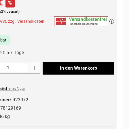
€
%
52% gespart)
MwSt. zzgl. Versandkosten
rbar
it: 5-7 Tage
l: Gib den gewünschten Wert ein oder benutze die Schaltflächen um die 
In den Warenkorb
ttel hinzufügen
mmer:
R23072
278129169
46 kg