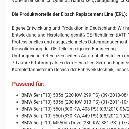
Vorteile hinsichtlich Qualität, Haltbarkeit, Alltagstauglic
Die Produktvorteile der Eibach Replacement Line (ERL):
Eigene Entwicklung und Produktion in Deutschland: Wir ha
Entwicklung und Herstellung gemäß OE-Richtlinien (IATF 
Professionelles und ausgezeichnetes Datenmanagement: 
Konsolidierung der OE-Teile im eigenen Engineering
Umfangreiche Referenzen seitens Automobilherstellern un
70 Jahre Erfahrung als Federn-Hersteller: German Enginee
Komplettanbieter im Bereich der Fahrwerkstechnik, insbes
Passend für:
BMW 5er (F10) 535d (220 KW, 299 PS) (09/2010-08
BMW 5er (F10) 535d (230 KW, 313 PS) (01/2011-10
BMW 5er (F10) 550i (300 KW, 408 PS) (03/2010-06/
BMW 5er (F10) 550i (330 KW, 449 PS) (08/2012-10/
BMW 5er (F10) M550d xDrive (280 KW, 381 PS) (07