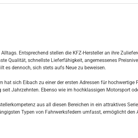
ltags. Entsprechend stellen die KFZ-Hersteller an ihre Zuliefer
te Qualität, schnellste Lieferfähigkeit, angemessenes Preisnivea
ilt es dennoch, sich stets aufs Neue zu beweisen.
 hat sich Eibach zu einer der ersten Adressen für hochwertige F
ng seit Jahrzehnten. Ebenso wie im hochklassigen Motorsport ode
llerkompetenz aus all diesen Bereichen in ein attraktives Seri
ngigsten Typen von Fahrwerksfedern umfasst, ermöglicht den Au