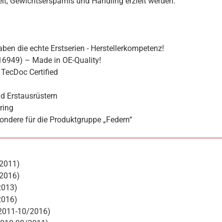
hkeit, Gewichtsersparnis und Handling erzielt werden.
ben die echte Erstserien - Herstellerkompetenz!
16949) – Made in OE-Quality!
TecDoc Certified
d Erstausrüstern
ring
ondere für die Produktgruppe „Federn“
/2011)
/2016)
2013)
2016)
/2011-10/2016)