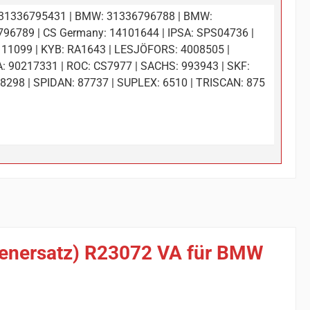
31336795431 | BMW: 31336796788 | BMW:
96789 | CS Germany: 14101644 | IPSA: SPS04736 |
 11099 | KYB: RA1643 | LESJÖFORS: 4008505 |
 90217331 | ROC: CS7977 | SACHS: 993943 | SKF:
298 | SPIDAN: 87737 | SUPLEX: 6510 | TRISCAN: 875
rienersatz) R23072 VA für BMW