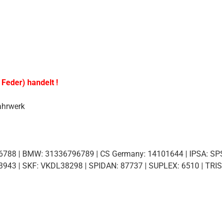
 Feder) handelt !
ahrwerk
88 | BMW: 31336796789 | CS Germany: 14101644 | IPSA: SPS
3943 | SKF: VKDL38298 | SPIDAN: 87737 | SUPLEX: 6510 | TR