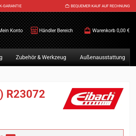
K-GARANTIE
BEQUEMER KAUF AUF RECHNUNG
Mein Konto
Händler Bereich
Warenkorb
0,00 €
g
Zubehör & Werkzeug
Außenausstattung
z) R23072
is: