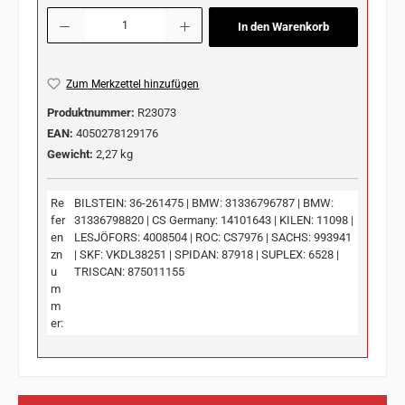
Produkt Anzahl: Gib den gewünschten Wert ein oder benutze die Schaltflächen u
In den Warenkorb
Zum Merkzettel hinzufügen
Produktnummer:
R23073
EAN:
4050278129176
Gewicht:
2,27 kg
Re
BILSTEIN: 36-261475 | BMW: 31336796787 | BMW:
fer
31336798820 | CS Germany: 14101643 | KILEN: 11098 |
en
LESJÖFORS: 4008504 | ROC: CS7976 | SACHS: 993941
zn
| SKF: VKDL38251 | SPIDAN: 87918 | SUPLEX: 6528 |
u
TRISCAN: 875011155
m
m
er: