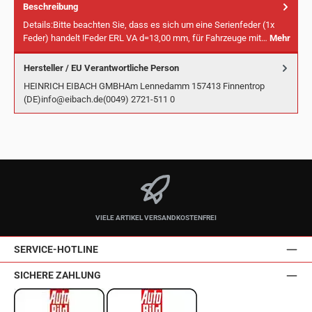
Beschreibung
Details:Bitte beachten Sie, dass es sich um eine Serienfeder (1x
Feder) handelt !Feder ERL VA d=13,00 mm, für Fahrzeuge mit…
Mehr
Hersteller / EU Verantwortliche Person
HEINRICH EIBACH GMBHAm Lennedamm 157413 Finnentrop
(DE)info@eibach.de(0049) 2721-511 0
VIELE ARTIKEL VERSANDKOSTENFREI
SERVICE-HOTLINE
SICHERE ZAHLUNG