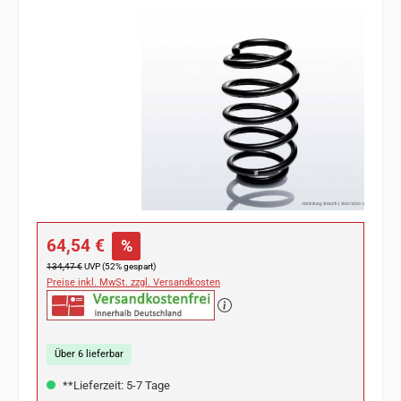
Bildergalerie überspringen
Verkaufspreis:
64,54 €
%
Regulärer Preis:
134,47 €
UVP (52% gespart)
Preise inkl. MwSt. zzgl. Versandkosten
Über 6 lieferbar
**Lieferzeit: 5-7 Tage