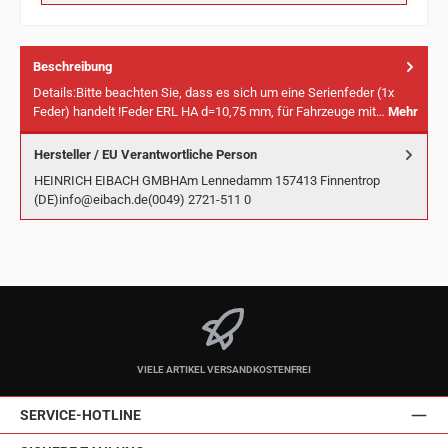
Beschreibung
Details:Bitte beachten Sie, dass es sich um eine Serienfeder (1x
Feder) handelt !Feder ERL HA d=10,75 mm, für Fahrzeuge mit…
Mehr
Hersteller / EU Verantwortliche Person
HEINRICH EIBACH GMBHAm Lennedamm 157413 Finnentrop
(DE)info@eibach.de(0049) 2721-511 0
VIELE ARTIKEL VERSANDKOSTENFREI
SERVICE-HOTLINE