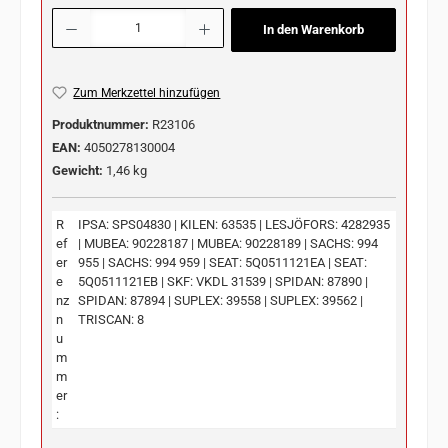
Produkt Anzahl: Gib den gewünschten Wert ein oder benutze die Schaltflächen u
In den Warenkorb
Zum Merkzettel hinzufügen
Produktnummer:
R23106
EAN:
4050278130004
Gewicht:
1,46 kg
R
IPSA: SPS04830 | KILEN: 63535 | LESJÖFORS: 4282935
ef
| MUBEA: 90228187 | MUBEA: 90228189 | SACHS: 994
er
955 | SACHS: 994 959 | SEAT: 5Q0511121EA | SEAT:
e
5Q0511121EB | SKF: VKDL 31539 | SPIDAN: 87890 |
nz
SPIDAN: 87894 | SUPLEX: 39558 | SUPLEX: 39562 |
n
TRISCAN: 8
u
m
m
er
: