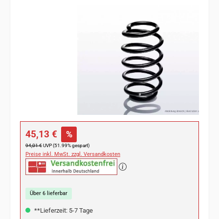
Bildergalerie überspringen
Verkaufspreis:
45,13 €
%
Regulärer Preis:
94,01 €
UVP (51.99% gespart)
Preise inkl. MwSt. zzgl. Versandkosten
Über 6 lieferbar
**Lieferzeit: 5-7 Tage