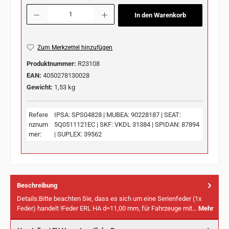
Produkt Anzahl: Gib den gewünschten Wert ein oder benutze die Schaltflächen u
In den Warenkorb
Zum Merkzettel hinzufügen
Produktnummer:
R23108
EAN:
4050278130028
Gewicht:
1,53 kg
Refere
IPSA: SPS04828 | MUBEA: 90228187 | SEAT:
nznum
5Q0511121EC | SKF: VKDL 31384 | SPIDAN: 87894
mer:
| SUPLEX: 39562
Beschreibung
Details:Bitte beachten Sie, dass es sich um eine Serienfeder (1x
Feder) handelt !Feder ERL HA d=11,00 mm, für Fahrzeuge mit…
Mehr