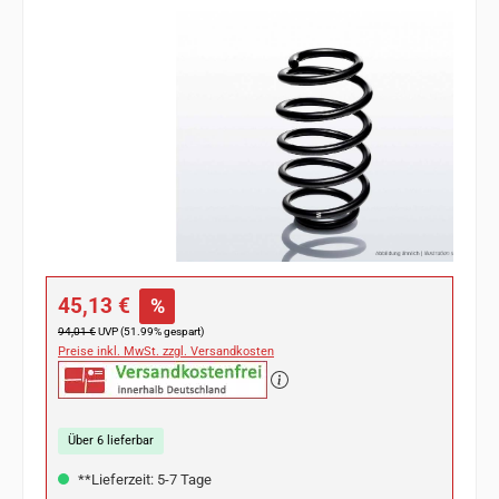
Bildergalerie überspringen
Verkaufspreis:
45,13 €
%
Regulärer Preis:
94,01 €
UVP (51.99% gespart)
Preise inkl. MwSt. zzgl. Versandkosten
Über 6 lieferbar
**Lieferzeit: 5-7 Tage