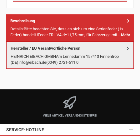
Beschreibung
Details:Bitte beachten Sie, dass es sich um eine Serienfeder (1x
Feder) handelt !Feder ERL VA d=11,75 mm, für Fahrzeuge mit…
Mehr
Hersteller / EU Verantwortliche Person
HEINRICH EIBACH GMBHAm Lennedamm 157413 Finnentrop
(DE)info@eibach.de(0049) 2721-511 0
VIELE ARTIKEL VERSANDKOSTENFREI
SERVICE-HOTLINE