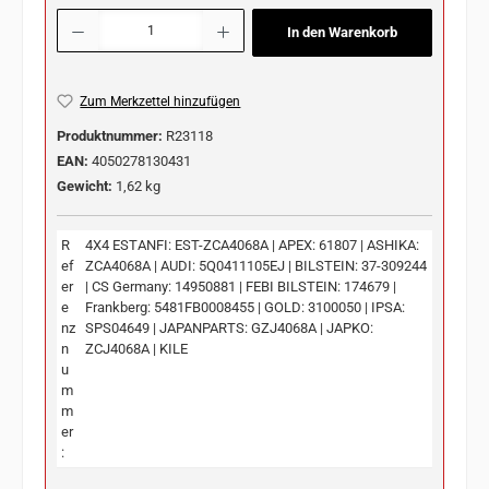
Produkt Anzahl: Gib den gewünschten Wert ein oder benutze die Schaltflächen u
In den Warenkorb
Zum Merkzettel hinzufügen
Produktnummer:
R23118
EAN:
4050278130431
Gewicht:
1,62 kg
R
4X4 ESTANFI: EST-ZCA4068A | APEX: 61807 | ASHIKA:
ef
ZCA4068A | AUDI: 5Q0411105EJ | BILSTEIN: 37-309244
er
| CS Germany: 14950881 | FEBI BILSTEIN: 174679 |
e
Frankberg: 5481FB0008455 | GOLD: 3100050 | IPSA:
nz
SPS04649 | JAPANPARTS: GZJ4068A | JAPKO:
n
ZCJ4068A | KILE
u
m
m
er
: