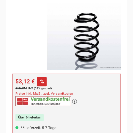
Bildergalerie überspringen
Verkaufspreis:
53,12 €
%
Regulärer Preis:
110,67 €
UVP (52% gespart)
Preise inkl. MwSt. zzgl. Versandkosten
Über 6 lieferbar
**Lieferzeit: 5-7 Tage