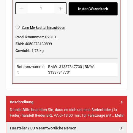
Produkt Anzahl: Gib den gewünschten Wert ein oder benutze die Schaltflächen u
In den Warenkorb
Zum Merkzettel hinzufügen
Produktnummer:
R23131
EAN:
4050278130899
Gewicht:
1,73 kg
Referenznumme
BMW: 31337847700 | BMW:
r:
31337847701
Beschreibung
Details:Bitte beachten Sie, dass es sich um eine Serienfeder (1x
Feder) handelt !Feder ERL VA d=13,00 mm, für Fahrzeuge mit…
Mehr
Hersteller / EU Verantwortliche Person