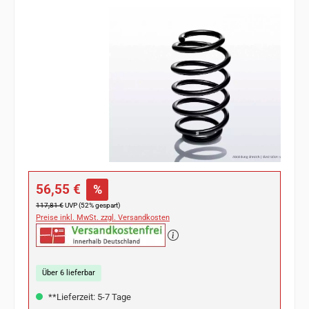
Bildergalerie überspringen
Verkaufspreis:
56,55 €
%
Regulärer Preis:
117,81 €
UVP (52% gespart)
Preise inkl. MwSt. zzgl. Versandkosten
Über 6 lieferbar
**Lieferzeit: 5-7 Tage