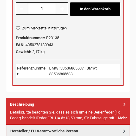
Produkt Anzahl: Gib den gewünschten Wert ein oder benutze die Schaltflächen u
In den Warenkorb
Zum Merkzettel hinzufügen
Produktnummer:
R23135
EAN:
4050278130943
Gewicht:
2,17 kg
Referenznumme
BMW: 33536865637 | BMW:
r:
33536865638
Beschreibung
Details:Bitte beachten Sie, dass es sich um eine Serienfeder (1x
Feder) handelt !Feder ERL HA d=13,50 mm, für Fahrzeuge mit…
Mehr
Hersteller / EU Verantwortliche Person