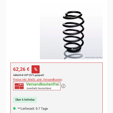
Bildergalerie überspringen
Verkaufspreis:
62,26 €
%
Regulärer Preis:
129,71 €
UVP (52% gespart)
Preise inkl. MwSt. zzgl. Versandkosten
Über 6 lieferbar
**Lieferzeit: 5-7 Tage