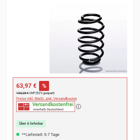
Bildergalerie überspringen
Verkaufspreis:
63,97 €
%
Regulärer Preis:
133,28 €
UVP (52% gespart)
Preise inkl. MwSt. zzgl. Versandkosten
Über 6 lieferbar
**Lieferzeit: 5-7 Tage