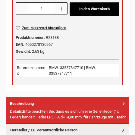
Produkt Anzahl: Gib den gewünschten Wert ein oder benutze die Schaltflächen u
In den Warenkorb
Zum Merkzettel hinzufügen
Produktnummer:
R23138
EAN:
4050278130967
Gewicht:
2,63 kg
Referenznumme
BMW: 33537847710 | BMW:
r:
33537847711
Beschreibung
Details:Bitte beachten Sie, dass es sich um eine Serienfeder (1x
Feder) handelt !Feder ERL HA d=14,00 mm, für Fahrzeuge mit…
Mehr
Hersteller / EU Verantwortliche Person