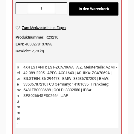
Produkt Anzahl: Gib den gewünschten Wert ein oder benutze die Schaltflächen u
In den Warenkorb
Zum Merkzettel hinzufügen
Produktnummer:
R23210
EAN:
4050278137898
Gewicht:
2,78 kg
R
4X4 ESTANFI: EST-ZCA7069A | A.Z. Meisterteile: AZMT-
ef
42-089-2205 | APEC: ACS1640 | ASHIKA: ZCA7069A |
er
BILSTEIN: 36-294473 | BMW: 33536787209 | BMW:
e
33536787210 | CS Germany: 14101635 | Frankberg:
nz
5481FB0008688 | GOLD: 3302550 | IPSA:
n
SPS02664SPS02664 | JAP
u
m
m
er
: