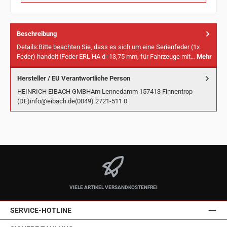
Beschreibung
Details:Bitte beachten Sie, dass es sich um eine Serienfeder (1x
Feder) handelt !Feder ERL HA d=13,75 mm, für Fahrzeuge mit…
Mehr
Hersteller / EU Verantwortliche Person
HEINRICH EIBACH GMBHAm Lennedamm 157413 Finnentrop
(DE)info@eibach.de(0049) 2721-511 0
VIELE ARTIKEL VERSANDKOSTENFREI
SERVICE-HOTLINE