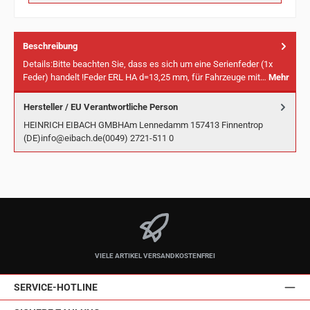
Beschreibung
Details:Bitte beachten Sie, dass es sich um eine Serienfeder (1x
Feder) handelt !Feder ERL HA d=13,25 mm, für Fahrzeuge mit…
Mehr
Hersteller / EU Verantwortliche Person
HEINRICH EIBACH GMBHAm Lennedamm 157413 Finnentrop
(DE)info@eibach.de(0049) 2721-511 0
VIELE ARTIKEL VERSANDKOSTENFREI
SERVICE-HOTLINE