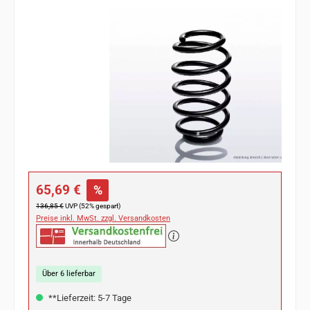
Bildergalerie überspringen
Verkaufspreis:
65,69 €
%
Regulärer Preis:
136,85 €
UVP (52% gespart)
Preise inkl. MwSt. zzgl. Versandkosten
Über 6 lieferbar
**Lieferzeit: 5-7 Tage