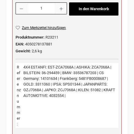
Produkt Anzahl: Gib den gewünschten Wert ein oder benutze die Schaltflächen u
In den Warenkorb
Zum Merkzettel hinzufügen
Produktnummer:
R23211
EAN:
4050278137881
Gewicht:
2,6 kg
R
4X4 ESTANFI: EST-ZCA7068A | ASHIKA: ZCA7068A |
ef
BILSTEIN: 36-294459 | BMW: 33536787203 | CS
er
Germany: 14101634 | Frankberg: 5481FB0008687 |
e
GOLD: 3311060 | IPSA: SPS01344 | JAPANPARTS:
nz
GZJ7068A | JAPKO: ZCJ7068A | KILEN: 51082 | KRAFT
n
AUTOMOTIVE: 4032554 |
u
m
m
er
: