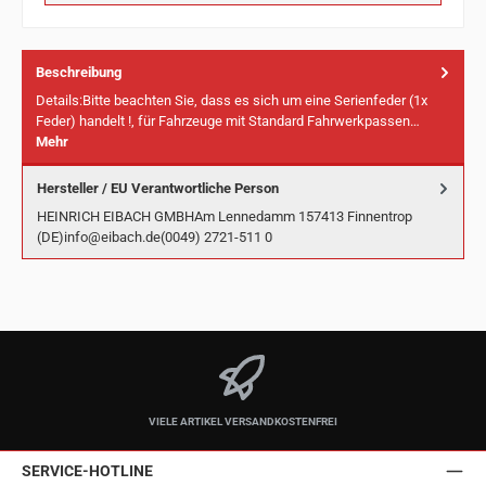
Beschreibung
Details:Bitte beachten Sie, dass es sich um eine Serienfeder (1x
Feder) handelt !, für Fahrzeuge mit Standard Fahrwerkpassen…
Mehr
Hersteller / EU Verantwortliche Person
HEINRICH EIBACH GMBHAm Lennedamm 157413 Finnentrop
(DE)info@eibach.de(0049) 2721-511 0
VIELE ARTIKEL VERSANDKOSTENFREI
SERVICE-HOTLINE