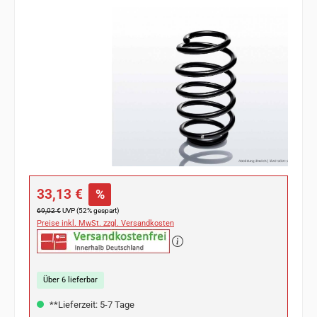
Bildergalerie überspringen
Verkaufspreis:
33,13 €
%
Regulärer Preis:
69,02 €
UVP (52% gespart)
Preise inkl. MwSt. zzgl. Versandkosten
Über 6 lieferbar
**Lieferzeit: 5-7 Tage