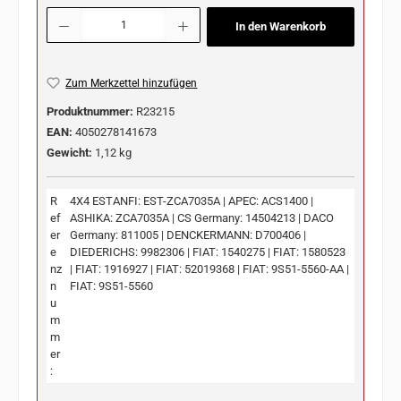
Produkt Anzahl: Gib den gewünschten Wert ein oder benutze die Schaltflächen u
In den Warenkorb
Zum Merkzettel hinzufügen
Produktnummer:
R23215
EAN:
4050278141673
Gewicht:
1,12 kg
R
4X4 ESTANFI: EST-ZCA7035A | APEC: ACS1400 |
ef
ASHIKA: ZCA7035A | CS Germany: 14504213 | DACO
er
Germany: 811005 | DENCKERMANN: D700406 |
e
DIEDERICHS: 9982306 | FIAT: 1540275 | FIAT: 1580523
nz
| FIAT: 1916927 | FIAT: 52019368 | FIAT: 9S51-5560-AA |
n
FIAT: 9S51-5560
u
m
m
er
: