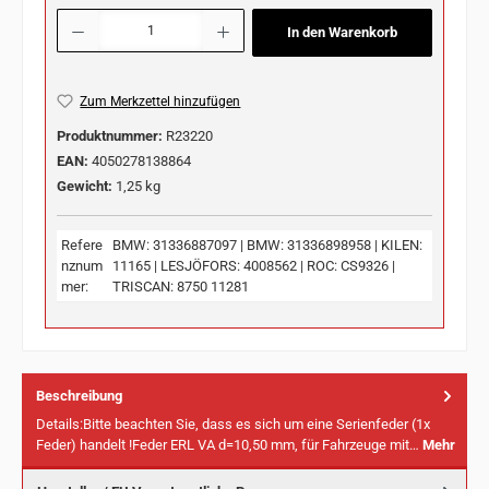
Produkt Anzahl: Gib den gewünschten Wert ein oder benutze die Schaltflächen u
In den Warenkorb
Zum Merkzettel hinzufügen
Produktnummer:
R23220
EAN:
4050278138864
Gewicht:
1,25 kg
Refere
BMW: 31336887097 | BMW: 31336898958 | KILEN:
nznum
11165 | LESJÖFORS: 4008562 | ROC: CS9326 |
mer:
TRISCAN: 8750 11281
Beschreibung
Details:Bitte beachten Sie, dass es sich um eine Serienfeder (1x
Feder) handelt !Feder ERL VA d=10,50 mm, für Fahrzeuge mit…
Mehr