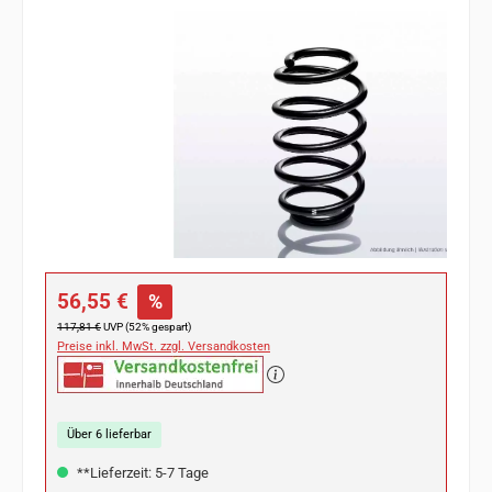
Bildergalerie überspringen
Verkaufspreis:
56,55 €
%
Regulärer Preis:
117,81 €
UVP (52% gespart)
Preise inkl. MwSt. zzgl. Versandkosten
Über 6 lieferbar
**Lieferzeit: 5-7 Tage