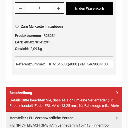
Produkt Anzahl: Gib den gewünschten Wert ein oder benutze die Schaltflächen u
In den Warenkorb
Zum Merkzettel hinzufügen
Produktnummer:
R23231
EAN:
4050278141291
Gewicht:
2,09 kg
Referenznummer:
KIA: 54630Q4000 | KIA: 54630Q4100
Beschreibung
Details:Bitte beachten Sie, dass es sich um eine Serienfeder (1x
Feder) handelt !Feder ERL VA d=13,25 mm, für Fahrzeuge mit…
Mehr
Hersteller / EU Verantwortliche Person
HEINRICH EIBACH GMBHAm Lennedamm 157413 Finnentrop