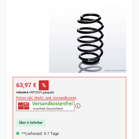
Bildergalerie überspringen
Verkaufspreis:
63,97 €
%
Regulärer Preis:
133,28 €
UVP (52% gespart)
Preise inkl. MwSt. zzgl. Versandkosten
Über 6 lieferbar
**Lieferzeit: 5-7 Tage