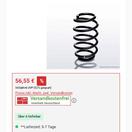
Bildergalerie überspringen
Verkaufspreis:
56,55 €
%
Regulärer Preis:
117,81 €
UVP (52% gespart)
Preise inkl. MwSt. zzgl. Versandkosten
Über 6 lieferbar
**Lieferzeit: 5-7 Tage