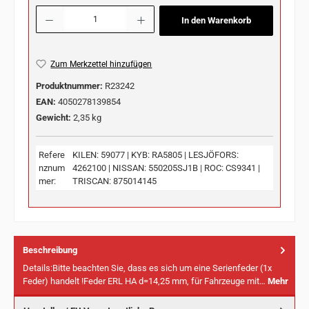
Produkt Anzahl: Gib den gewünschten Wert ein oder benutze die Schaltflächen u
In den Warenkorb
Zum Merkzettel hinzufügen
Produktnummer:
R23242
EAN:
4050278139854
Gewicht:
2,35 kg
Refere
KILEN: 59077 | KYB: RA5805 | LESJÖFORS:
nznum
4262100 | NISSAN: 550205SJ1B | ROC: CS9341 |
mer:
TRISCAN: 875014145
Beschreibung
Details:Bitte beachten Sie, dass es sich um eine Serienfeder (1x
Feder) handelt !Feder ERL HA d=14,25 mm, für Fahrzeuge mit…
Mehr