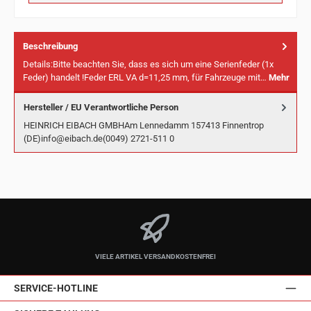
Beschreibung
Details:Bitte beachten Sie, dass es sich um eine Serienfeder (1x
Feder) handelt !Feder ERL VA d=11,25 mm, für Fahrzeuge mit…
Mehr
Hersteller / EU Verantwortliche Person
HEINRICH EIBACH GMBHAm Lennedamm 157413 Finnentrop
(DE)info@eibach.de(0049) 2721-511 0
VIELE ARTIKEL VERSANDKOSTENFREI
SERVICE-HOTLINE