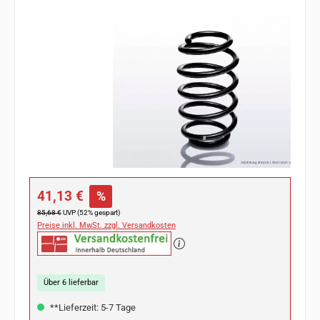
Bildergalerie überspringen
Verkaufspreis:
41,13 €
%
Regulärer Preis:
85,68 €
UVP (52% gespart)
Preise inkl. MwSt. zzgl. Versandkosten
Über 6 lieferbar
**Lieferzeit: 5-7 Tage