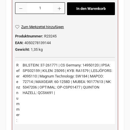
Produkt Anzahl: Gib den gewünschten Wert ein oder benutze die Schaltflächen u
In den Warenkorb
Zum Merkzettel hinzufügen
Produktnummer:
R23245
EAN:
4050278139144
Gewicht:
1,35 kg
R
BILSTEIN: 37-261771 | CS Germany: 14950120 | IPSA:
ef
SPS02159 | KILEN: 25095 | KYB: RA1579 | LESJÖFORS:
er
4095110 | Magnum Technology: SW184 | MAPCO:
e
72714 | MAXGEAR: 60-1258D | MUBEA: 90177613 | NK:
nz
5347206 | OPTIMAL: OP-CSP01477 | QUINTON
n
HAZELL: QCS6691 |
u
m
m
er
: