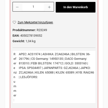
Produkt Anzahl: Gib den gewünschten Wert ein oder benutze die Schaltflächen u
In den Warenkorb
Zum Merkzettel hinzufügen
Produktnummer:
R23249
EAN:
4050278139052
Gewicht:
1,04 kg
R
APEC: ACS1974 | ASHIKA: ZCA6246A | BILSTEIN: 36-
ef
261796 | CS Germany: 14950135 | DACO Germany:
er
813310 | FEBI BILSTEIN: 174712 | GOLD: 3303160 |
e
IPSA: SPS04497 | JAPANPARTS: GZJ6246A | JAPKO:
nz
ZCJ6246A | KILEN: 65088 | KILEN: 65089 | KYB: RA6246
n
| LESJÖFORS:
u
m
m
er
: