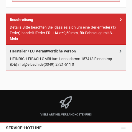
Beschreibung
Details:Bitte beachten Sie, dass es sich um eine Serienfeder (1x
Feder) handelt !Feder ERL HA d=9,50 mm, für Fahrzeuge mit S…
Mehr
Hersteller / EU Verantwortliche Person
HEINRICH EIBACH GMBHAm Lennedamm 157413 Finnentrop
(DE)info@eibach.de(0049) 2721-511 0
VIELE ARTIKEL VERSANDKOSTENFREI
SERVICE-HOTLINE