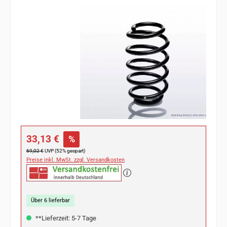
Bildergalerie überspringen
Verkaufspreis:
33,13 €
%
Regulärer Preis:
69,02 €
UVP (52% gespart)
Preise inkl. MwSt. zzgl. Versandkosten
Über 6 lieferbar
**Lieferzeit: 5-7 Tage