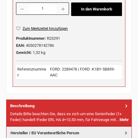
Produkt Anzahl: Gib den gewünschten Wert ein oder benutze die Schaltflächen u
In den Warenkorb
Zum Merkzettel hinzufügen
Produktnummer:
R23291
EAN:
4050278142786
Gewicht:
1,32 kg
Referenznumme
FORD: 2289478 | FORD: K1BY-5B859-
r:
AAC
Beschreibung
Details:Bitte beachten Sie, dass es sich um eine Serienfeder (1x
Feder) handelt !Feder ERL HA d=10,50 mm, für Fahrzeuge mit…
Mehr
Hersteller / EU Verantwortliche Person