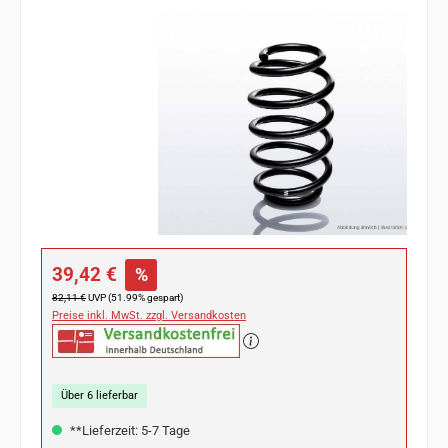
Bildergalerie überspringen
Verkaufspreis:
39,42 €
%
Regulärer Preis:
82,11 €
UVP (51.99% gespart)
Preise inkl. MwSt. zzgl. Versandkosten
Über 6 lieferbar
**Lieferzeit: 5-7 Tage