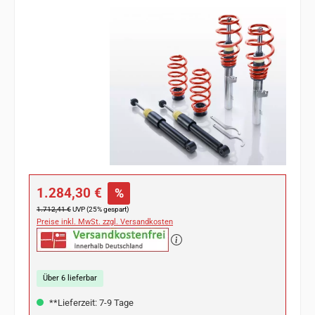
Bildergalerie überspringen
Verkaufspreis:
1.284,30 €
%
Regulärer Preis:
1.712,41 €
UVP (25% gespart)
Preise inkl. MwSt. zzgl. Versandkosten
Über 6 lieferbar
**Lieferzeit: 7-9 Tage