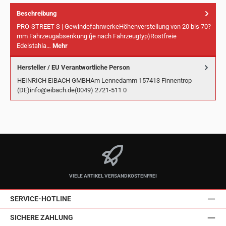
Beschreibung
PRO-STREET-S | GewindefahrwerkeHöhenverstellung von 20 bis 70?
mm Fahrzeugabsenkung (je nach Fahrzeugtyp)Rostfreie
Edelstahla…
Mehr
Hersteller / EU Verantwortliche Person
HEINRICH EIBACH GMBHAm Lennedamm 157413 Finnentrop
(DE)info@eibach.de(0049) 2721-511 0
VIELE ARTIKEL VERSANDKOSTENFREI
SERVICE-HOTLINE
SICHERE ZAHLUNG