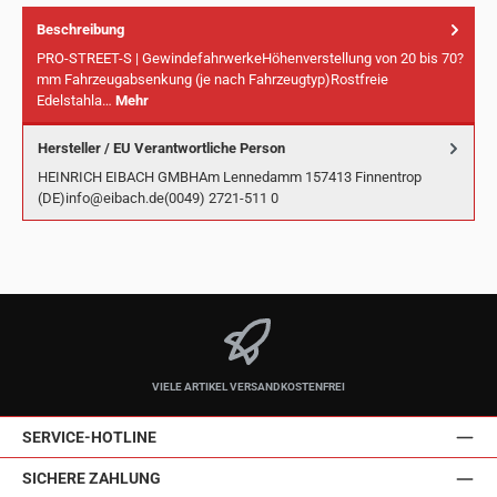
Beschreibung
PRO-STREET-S | GewindefahrwerkeHöhenverstellung von 20 bis 70?
mm Fahrzeugabsenkung (je nach Fahrzeugtyp)Rostfreie
Edelstahla…
Mehr
Hersteller / EU Verantwortliche Person
HEINRICH EIBACH GMBHAm Lennedamm 157413 Finnentrop
(DE)info@eibach.de(0049) 2721-511 0
VIELE ARTIKEL VERSANDKOSTENFREI
SERVICE-HOTLINE
SICHERE ZAHLUNG