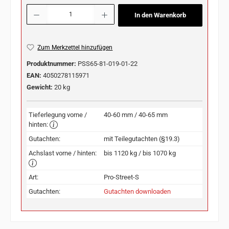
Produkt Anzahl: Gib den gewünschten Wert ein oder benutze die Schaltflächen u
In den Warenkorb
Zum Merkzettel hinzufügen
Produktnummer:
PSS65-81-019-01-22
EAN:
4050278115971
Gewicht:
20 kg
Tieferlegung vorne /
40-60 mm / 40-65 mm
hinten:
Gutachten:
mit Teilegutachten (§19.3)
Achslast vorne / hinten:
bis 1120 kg / bis 1070 kg
Art:
Pro-Street-S
Gutachten:
Gutachten downloaden