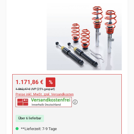
Bildergalerie überspringen
Verkaufspreis:
1.171,86 €
%
Regulärer Preis:
1.562,47 €
UVP (25% gespart)
Preise inkl. MwSt. zzgl. Versandkosten
Über 6 lieferbar
**Lieferzeit: 7-9 Tage