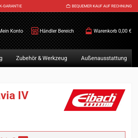
K-GARANTIE
BEQUEMER KAUF AUF RECHNUNG
Mein Konto
Händler Bereich
Warenkorb
0,00 €
g
Zubehör & Werkzeug
Außenausstattung
via IV
is: