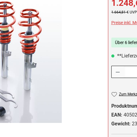
1.248,
Regulärer Preis:
1.664,81 €
UVP 
Preise inkl. 
Über 6 liefe
**Lieferze
Produkt Anzah
Zum Merkze
Produktnu
EAN:
4050
Gewicht:
23