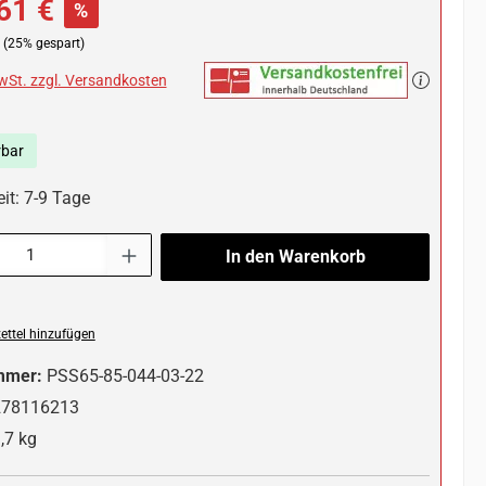
61 €
%
(25% gespart)
MwSt. zzgl. Versandkosten
rbar
it: 7-9 Tage
l: Gib den gewünschten Wert ein oder benutze die Schaltflächen um die 
In den Warenkorb
ttel hinzufügen
mmer:
PSS65-85-044-03-22
278116213
,7 kg