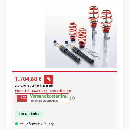
Bildergalerie überspringen
Verkaufspreis:
1.704,68 €
%
Regulärer Preis:
2.272,90 €
UVP (25% gespart)
Preise inkl. MwSt. zzgl. Versandkosten
Über 6 lieferbar
**Lieferzeit: 7-9 Tage