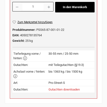
Produkt Anzahl: Gib den gewünschten Wert ein oder benutze die Schaltflächen u
In den Warenkorb
Zum Merkzettel hinzufügen
Produktnummer:
PSS65-87-001-01-22
EAN:
4050278135764
Gewicht:
25 kg
Tieferlegung vorne /
30-55 mm / 25-50 mm
hinten:
Gutachten:
mit Teilegutachten (§19.3)
Achslast vorne / hinten:
bis 1363 kg / bis 1500 kg
Art:
Pro-Street-S
Gutachten:
Gutachten downloaden