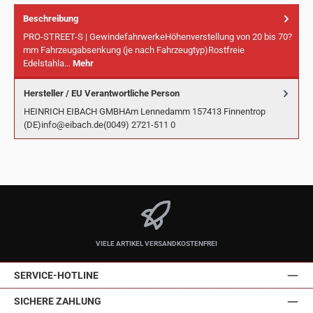
Beschreibung
PRO-STREET-S | GewindefahrwerkeHöhenverstellung von 20 bis 70?
mm Fahrzeugabsenkung (je nach Fahrzeugtyp)Rostfreie
Edelstahla…
Mehr
Hersteller / EU Verantwortliche Person
HEINRICH EIBACH GMBHAm Lennedamm 157413 Finnentrop
(DE)info@eibach.de(0049) 2721-511 0
VIELE ARTIKEL VERSANDKOSTENFREI
SERVICE-HOTLINE
SICHERE ZAHLUNG