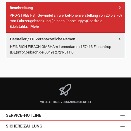
Beschreibung
PRO-STREET-S | GewindefahrwerkeHöhenverstellung von 20 bis 70?
mm Fahrzeugabsenkung (je nach Fahrzeugtyp)Rostfreie
Edelstahla…
Mehr
Hersteller / EU Verantwortliche Person
HEINRICH EIBACH GMBHAm Lennedamm 157413 Finnentrop
(DE)info@eibach.de(0049) 2721-511 0
VIELE ARTIKEL VERSANDKOSTENFREI
SERVICE-HOTLINE
SICHERE ZAHLUNG