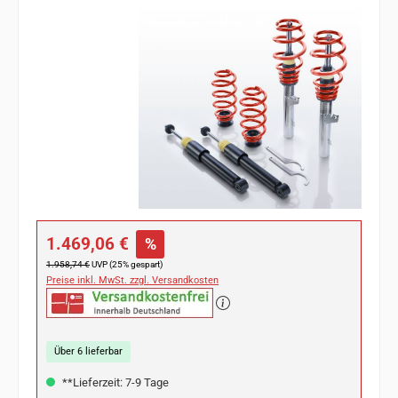
Bildergalerie überspringen
Verkaufspreis:
1.469,06 €
%
Regulärer Preis:
1.958,74 €
UVP (25% gespart)
Preise inkl. MwSt. zzgl. Versandkosten
Über 6 lieferbar
**Lieferzeit: 7-9 Tage