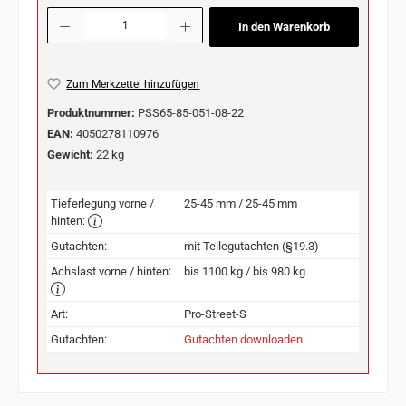
Produkt Anzahl: Gib den gewünschten Wert ein oder benutze die Schaltflächen u
In den Warenkorb
Zum Merkzettel hinzufügen
Produktnummer:
PSS65-85-051-08-22
EAN:
4050278110976
Gewicht:
22 kg
Tieferlegung vorne /
25-45 mm / 25-45 mm
hinten:
Gutachten:
mit Teilegutachten (§19.3)
Achslast vorne / hinten:
bis 1100 kg / bis 980 kg
Art:
Pro-Street-S
Gutachten:
Gutachten downloaden