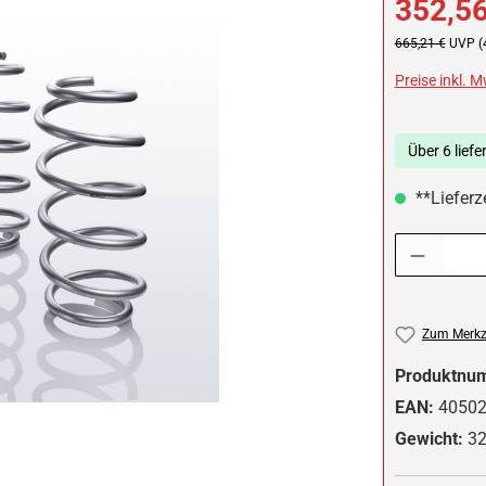
352,56
Regulärer Preis:
665,21 €
UVP (
Preise inkl. 
Über 6 liefe
**Lieferze
Produkt Anzah
Zum Merkze
Produktnu
EAN:
4050
Gewicht:
32