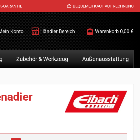
K-GARANTIE
BEQUEMER KAUF AUF RECHNUNG
Mein Konto
Händler Bereich
Warenkorb
0,00 €
g
Zubehör & Werkzeug
Außenausstattung
enadier
is: