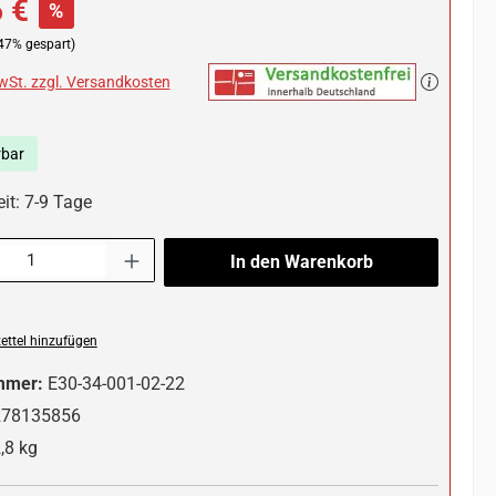
 €
%
47% gespart)
MwSt. zzgl. Versandkosten
rbar
it: 7-9 Tage
l: Gib den gewünschten Wert ein oder benutze die Schaltflächen um die 
In den Warenkorb
ttel hinzufügen
mmer:
E30-34-001-02-22
278135856
,8 kg