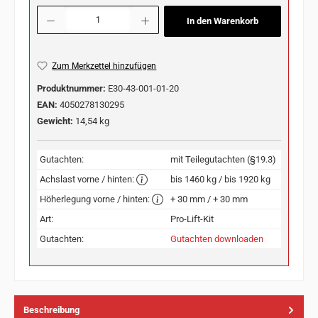
Produkt Anzahl: Gib den gewünschten Wert ein oder benutze die Schaltflächen u
In den Warenkorb
Zum Merkzettel hinzufügen
Produktnummer:
E30-43-001-01-20
EAN:
4050278130295
Gewicht:
14,54 kg
Gutachten:
mit Teilegutachten (§19.3)
Achslast vorne / hinten:
bis 1460 kg / bis 1920 kg
Höherlegung vorne / hinten:
+ 30 mm / + 30 mm
Art:
Pro-Lift-Kit
Gutachten:
Gutachten downloaden
Beschreibung