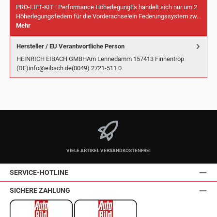
PRO-LIFT-KIT | Performance HöherlegungEs handelt sich nur um 2
Höherlegungsfedern für die Vorderachse!ein Federungssystem zw…
Mehr
Hersteller / EU Verantwortliche Person
HEINRICH EIBACH GMBHAm Lennedamm 157413 Finnentrop
(DE)info@eibach.de(0049) 2721-511 0
VIELE ARTIKEL VERSANDKOSTENFREI
SERVICE-HOTLINE
SICHERE ZAHLUNG