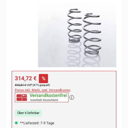
Bildergalerie überspringen
Verkaufspreis:
314,72 €
%
Regulärer Preis:
593,81 €
UVP (47% gespart)
Preise inkl. MwSt. zzgl. Versandkosten
Über 6 lieferbar
**Lieferzeit: 7-9 Tage