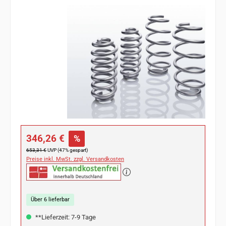
Bildergalerie überspringen
Verkaufspreis:
346,26 €
%
Regulärer Preis:
653,31 €
UVP (47% gespart)
Preise inkl. MwSt. zzgl. Versandkosten
Über 6 lieferbar
**Lieferzeit: 7-9 Tage