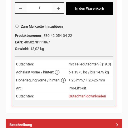
Produkt Anzahl: Gib den gewünschten Wert ein oder benutze die Schaltflächen u
In den Warenkorb
Zum Merkzettel hinzufügen
Produktnummer:
E30-42-054-04-22
EAN:
4050278111867
Gewicht:
13,02 kg
Gutachten:
mit Teilegutachten (§19.3)
Achslast vorne / hinten:
bis 1375 kg / bis 1475 kg
Höherlegung vorne / hinten:
+ 25 mm / + 20-25 mm
Art:
Pro-Lift-Kit
Gutachten:
Gutachten downloaden
Beschreibung