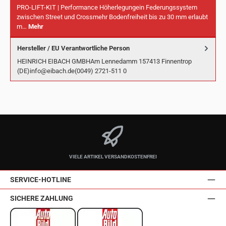
PRO-LIFT-KIT | Performance Höherlegungein Federungssystem
zwischen Street und Crossmehr Bodenfreiheit bis zu 30 mm erlaubt
m…
Mehr
Hersteller / EU Verantwortliche Person
HEINRICH EIBACH GMBHAm Lennedamm 157413 Finnentrop
(DE)info@eibach.de(0049) 2721-511 0
VIELE ARTIKEL VERSANDKOSTENFREI
SERVICE-HOTLINE
SICHERE ZAHLUNG