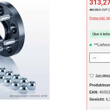
313,27
Regulärer Preis:
481,95 €
UVP (
Preise inkl. 
Über 6 liefe
**Lieferze
Produkt Anzah
Zum Merkze
Produktnu
EAN:
4050
Gewicht:
6,