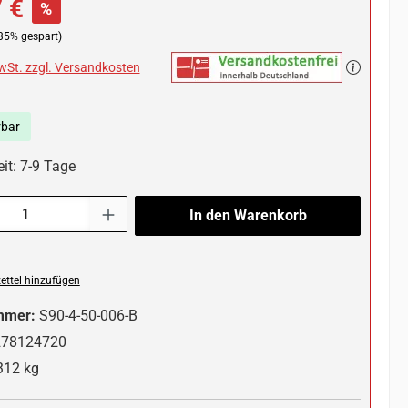
 €
%
35% gespart)
MwSt. zzgl. Versandkosten
rbar
it: 7-9 Tage
l: Gib den gewünschten Wert ein oder benutze die Schaltflächen um die 
In den Warenkorb
ttel hinzufügen
mmer:
S90-4-50-006-B
278124720
312 kg