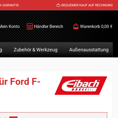
K-GARANTIE
BEQUEMER KAUF AUF RECHNUNG
Mein Konto
Händler Bereich
Warenkorb
0,00 €
g
Zubehör & Werkzeug
Außenausstattung
ür Ford F-
is: