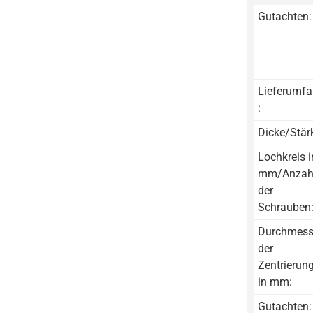
Gutachten:
Lieferumf
:
Dicke/Stär
Lochkreis i
mm/Anzah
der
Schrauben
Durchmess
der
Zentrierun
in mm:
Gutachten: