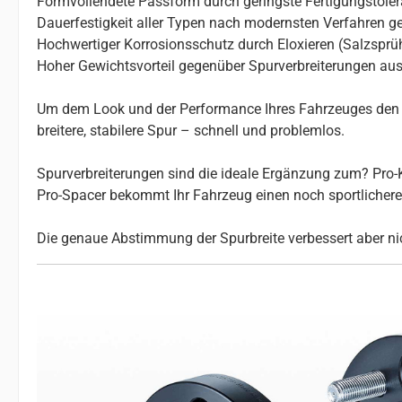
Formvollendete Passform durch geringste Fertigungstole
Dauerfestigkeit aller Typen nach modernsten Verfahren ge
Hochwertiger Korrosionsschutz durch Eloxieren (Salzsprü
Hoher Gewichtsvorteil gegenüber Spurverbreiterungen aus
Um dem Look und der Performance Ihres Fahrzeuges den le
breitere, stabilere Spur – schnell und problemlos.
Spurverbreiterungen sind die ideale Ergänzung zum? Pro-K
Pro-Spacer bekommt Ihr Fahrzeug einen noch sportlicheren 
Die genaue Abstimmung der Spurbreite verbessert aber nic