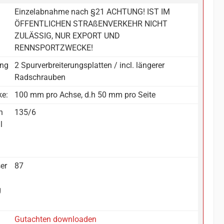
Einzelabnahme nach §21 ACHTUNG! IST IM
ÖFFENTLICHEN STRAßENVERKEHR NICHT
ZULÄSSIG, NUR EXPORT UND
RENNSPORTZWECKE!
ang
2 Spurverbreiterungsplatten / incl. längerer
Radschrauben
ke:
100 mm pro Achse, d.h 50 mm pro Seite
n
135/6
l
:
er
87
g
Gutachten downloaden