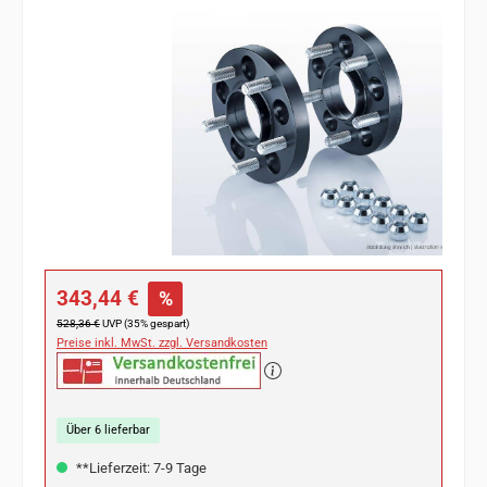
Bildergalerie überspringen
Verkaufspreis:
343,44 €
%
Regulärer Preis:
528,36 €
UVP (35% gespart)
Preise inkl. MwSt. zzgl. Versandkosten
Über 6 lieferbar
**Lieferzeit: 7-9 Tage