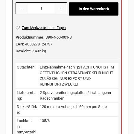
Produkt Anzahl: Gib den gewünschten Wert ein oder benutze die Schaltflächen u
In den Warenkorb
Zum Merkzettel hinzufügen
Produktnummer:
S90-4-60-001-B
EAN:
4050278124737
Gewicht:
7,492 kg
Gutachten:
Einzelabnahme nach §21 ACHTUNG! IST IM
ÖFFENTLICHEN STRAßENVERKEHR NICHT
ZULÄSSIG, NUR EXPORT UND
RENNSPORTZWECKE!
Lieferumfa
2 Spurverbreiterungsplatten / incl. längerer
ng:
Radschrauben
Dicke/Stärk
120 mm pro Achse, d.h 60 mm pro Seite
e:
Lochkreis
135/6
in
mm/Anzahl