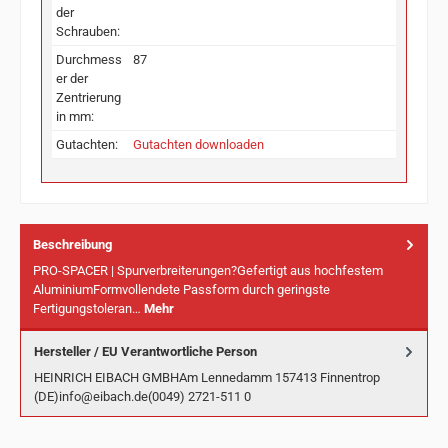
der
Schrauben:
Durchmess
87
er der
Zentrierung
in mm:
Gutachten:
Gutachten downloaden
Beschreibung
PRO-SPACER | Spurverbreiterungen?Gefertigt aus hochfestem
AluminiumFormvollendete Passform durch geringste
Fertigungstoleran…
Mehr
Hersteller / EU Verantwortliche Person
HEINRICH EIBACH GMBHAm Lennedamm 157413 Finnentrop
(DE)info@eibach.de(0049) 2721-511 0