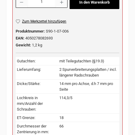
In den Warenkorb
Zum Merkzettel hinzufügen
Produktnummer:
S90-1-07-006
EAN:
4050278082693
Gewicht:
1,2 kg
Gutachten:
mit Teilegutachten (§19.3)
Lieferumfang:
2 Spurverbreiterungsplatten / incl.
längerer Radschrauben
Dicke/Stärke:
14 mm pro Achse, d.h 7 mm pro
Seite
Lochkreis in
114,3/5
mm/Anzahl der
Schrauben:
ET-Grenze:
18
Durchmesser der
66
Zentrierung in mm: