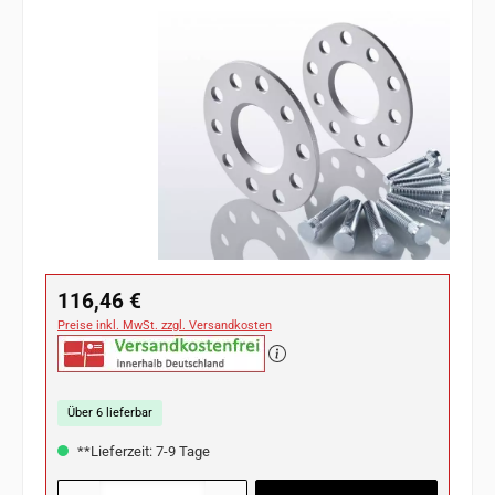
Bildergalerie überspringen
Regulärer Preis:
116,46 €
Preise inkl. MwSt. zzgl. Versandkosten
Über 6 lieferbar
**Lieferzeit: 7-9 Tage
Produkt Anzahl: Gib den gewünschten Wert ein oder benutze die Schaltflächen u