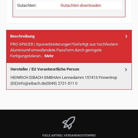
Gutachten:
Gutachten downloaden
Beschreibung
PRO-SPACER | Spurverbreiterungen?Gefertigt aus hochfestem
AluminiumFormvollendete Passform durch geringste
Fertigungstoleran…
Mehr
Hersteller / EU Verantwortliche Person
HEINRICH EIBACH GMBHAm Lennedamm 157413 Finnentrop
(DE)info@eibach.de(0049) 2721-511 0
VIELE ARTIKEL VERSANDKOSTENFREI