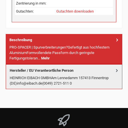
Zentrierung in mm:
Gutachten:
Gutachten downloaden
Beschreibung
PRO-SPACER | Spurverbreiterungen?Gefertigt aus hochfestem
AluminiumFormvollendete Passform durch geringste
Fertigungstoleran…
Mehr
Hersteller / EU Verantwortliche Person
HEINRICH EIBACH GMBHAm Lennedamm 157413 Finnentrop
(DE)info@eibach.de(0049) 2721-511 0