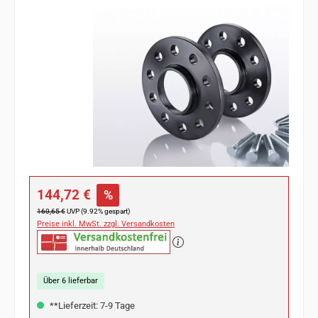
Bildergalerie überspringen
Verkaufspreis:
144,72 €
%
Regulärer Preis:
160,65 €
UVP (9.92% gespart)
Preise inkl. MwSt. zzgl. Versandkosten
Über 6 lieferbar
**Lieferzeit: 7-9 Tage