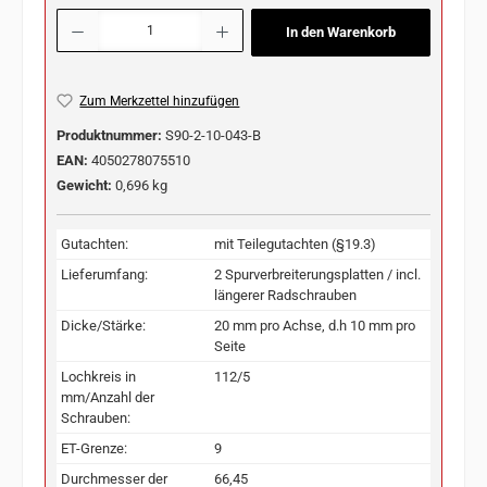
Produkt Anzahl: Gib den gewünschten Wert ein oder benutze die Schaltflächen u
In den Warenkorb
Zum Merkzettel hinzufügen
Produktnummer:
S90-2-10-043-B
EAN:
4050278075510
Gewicht:
0,696 kg
Gutachten:
mit Teilegutachten (§19.3)
Lieferumfang:
2 Spurverbreiterungsplatten / incl.
längerer Radschrauben
Dicke/Stärke:
20 mm pro Achse, d.h 10 mm pro
Seite
Lochkreis in
112/5
mm/Anzahl der
Schrauben:
ET-Grenze:
9
Durchmesser der
66,45