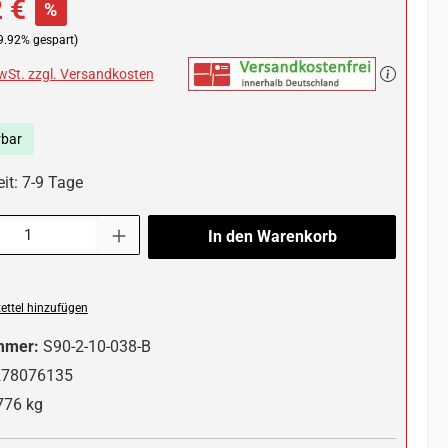
 €
%
9.92% gespart)
MwSt. zzgl. Versandkosten
rbar
it: 7-9 Tage
l: Gib den gewünschten Wert ein oder benutze die Schaltflächen um die 
In den Warenkorb
ttel hinzufügen
mmer:
S90-2-10-038-B
278076135
776 kg