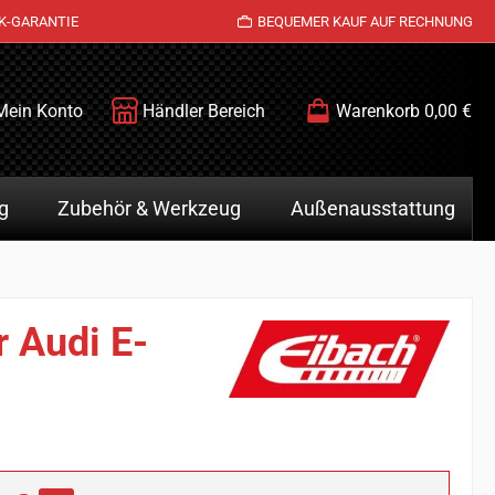
K-GARANTIE
BEQUEMER KAUF AUF RECHNUNG
Mein Konto
Händler Bereich
Warenkorb
0,00 €
g
Zubehör & Werkzeug
Außenausstattung
 Audi E-
is: