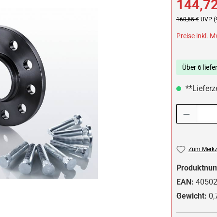
144,72
Regulärer Preis:
160,65 €
UVP (
Preise inkl. 
Über 6 liefe
**Lieferze
Produkt Anzah
Zum Merkze
Produktnu
EAN:
4050
Gewicht:
0,