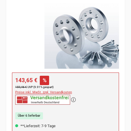
Bildergalerie überspringen
Verkaufspreis:
143,65 €
%
Regulärer Preis:
159,46 €
UVP (9.91% gespart)
Preise inkl. MwSt. zzgl. Versandkosten
Über 6 lieferbar
**Lieferzeit: 7-9 Tage