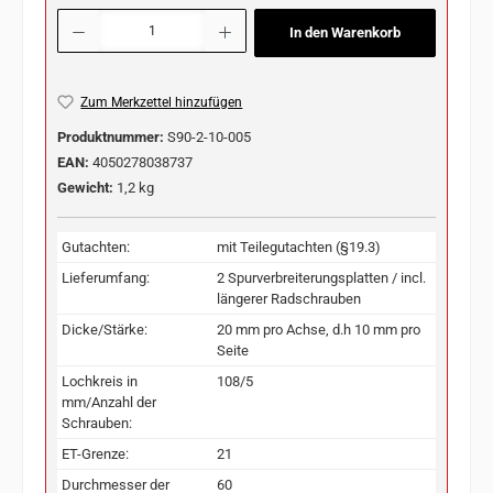
Produkt Anzahl: Gib den gewünschten Wert ein oder benutze die Schaltflächen u
In den Warenkorb
Zum Merkzettel hinzufügen
Produktnummer:
S90-2-10-005
EAN:
4050278038737
Gewicht:
1,2 kg
Gutachten:
mit Teilegutachten (§19.3)
Lieferumfang:
2 Spurverbreiterungsplatten / incl.
längerer Radschrauben
Dicke/Stärke:
20 mm pro Achse, d.h 10 mm pro
Seite
Lochkreis in
108/5
mm/Anzahl der
Schrauben:
ET-Grenze:
21
Durchmesser der
60