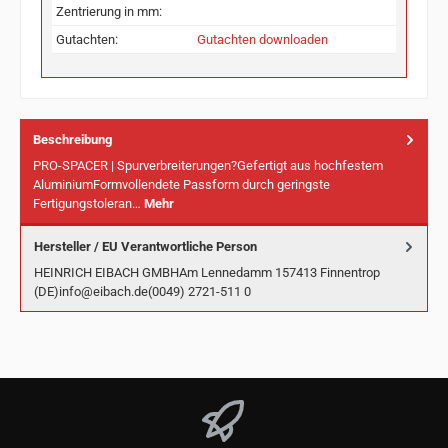
Zentrierung in mm:
Gutachten:
Gutachten downloaden
Beschreibung
PRO-SPACER | Spurverbreiterungen?Gefertigt aus hochfestem
AluminiumFormvollendete Passform durch geringste
Fertigungstoleran…
Mehr
Hersteller / EU Verantwortliche Person
HEINRICH EIBACH GMBHAm Lennedamm 157413 Finnentrop
(DE)info@eibach.de(0049) 2721-511 0