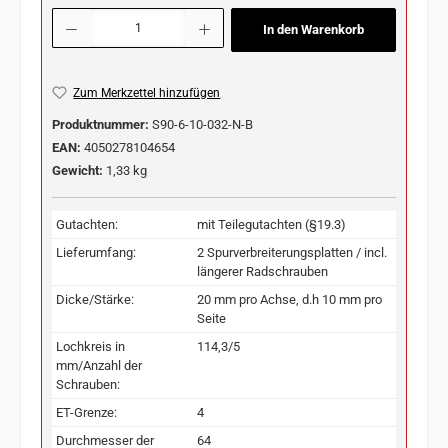
Produkt Anzahl: Gib den gewünschten Wert ein oder benutze die Schaltflächen u
In den Warenkorb
Zum Merkzettel hinzufügen
Produktnummer:
S90-6-10-032-N-B
EAN:
4050278104654
Gewicht:
1,33 kg
Gutachten:
mit Teilegutachten (§19.3)
Lieferumfang:
2 Spurverbreiterungsplatten / incl.
längerer Radschrauben
Dicke/Stärke:
20 mm pro Achse, d.h 10 mm pro
Seite
Lochkreis in
114,3/5
mm/Anzahl der
Schrauben:
ET-Grenze:
4
Durchmesser der
64