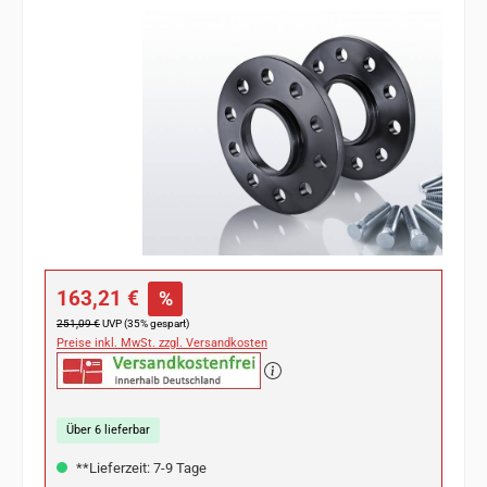
Bildergalerie überspringen
Verkaufspreis:
163,21 €
%
Regulärer Preis:
251,09 €
UVP (35% gespart)
Preise inkl. MwSt. zzgl. Versandkosten
Über 6 lieferbar
**Lieferzeit: 7-9 Tage