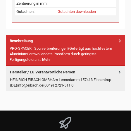
Zentrierung in mm:
Gutachten:
Gutachten downloaden
Beschreibung
PRO-SPACER | Spurverbreiterungen?Gefertigt aus hochfestem
AluminiumFormvollendete Passform durch geringste
Fertigungstoleran…
Mehr
Hersteller / EU Verantwortliche Person
HEINRICH EIBACH GMBHAm Lennedamm 157413 Finnentrop
(DE)info@eibach.de(0049) 2721-511 0