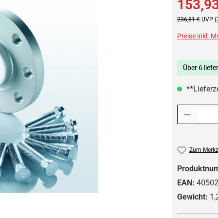
153,93
Regulärer Preis:
236,81 €
UVP (
Preise inkl. 
Über 6 liefe
**Lieferze
Produkt Anzah
Zum Merkze
Produktnu
EAN:
4050
Gewicht:
1,