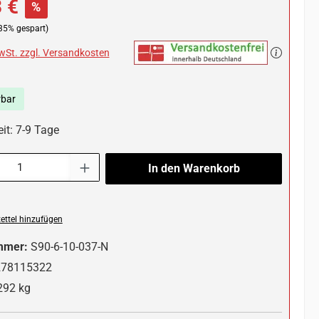
 €
%
35% gespart)
MwSt. zzgl. Versandkosten
rbar
it: 7-9 Tage
l: Gib den gewünschten Wert ein oder benutze die Schaltflächen um die 
In den Warenkorb
ttel hinzufügen
mmer:
S90-6-10-037-N
278115322
292 kg