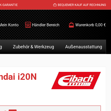
K-GARANTIE
BEQUEMER KAUF AUF RECHNUNG
Mein Konto
Händler Bereich
Warenkorb
0,00 €
g
Zubehör & Werkzeug
Außenausstattung
ndai i20N
is: