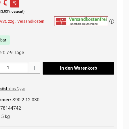
 €
%
13.03% gespart)
MwSt. zzgl. Versandkosten
rbar
it: 7-9 Tage
l: Gib den gewünschten Wert ein oder benutze die Schaltflächen um die 
In den Warenkorb
ttel hinzufügen
mmer:
S90-2-12-030
278144742
15 kg