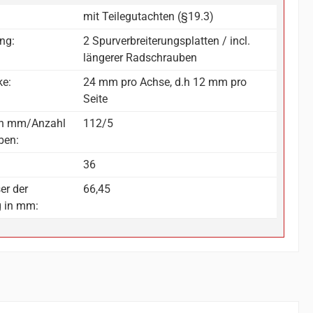
mit Teilegutachten (§19.3)
ng:
2 Spurverbreiterungsplatten / incl.
längerer Radschrauben
ke:
24 mm pro Achse, d.h 12 mm pro
Seite
in mm/Anzahl
112/5
ben:
36
er der
66,45
g in mm: