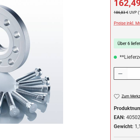
162,49
Regulärer Preis:
186,83 €
UVP (
Preise inkl. 
Über 6 liefe
**Lieferze
Produkt Anzah
Zum Merkze
Produktnu
EAN:
4050
Gewicht:
1,