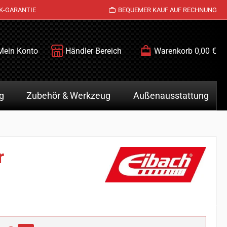
K-GARANTIE
BEQUEMER KAUF AUF RECHNUNG
Mein Konto
Händler Bereich
Warenkorb
0,00 €
g
Zubehör & Werkzeug
Außenausstattung
r
is: