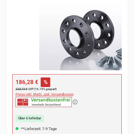
Bildergalerie überspringen
Verkaufspreis:
186,28 €
%
Regulärer Preis:
223,72 €
UVP (16.74% gespart)
Preise inkl. MwSt. zzgl. Versandkosten
Über 6 lieferbar
**Lieferzeit: 7-9 Tage