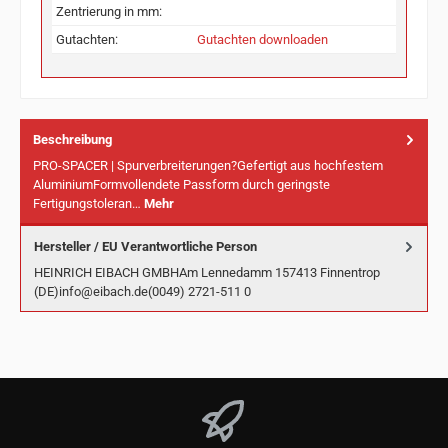
Zentrierung in mm:
Gutachten:
Gutachten downloaden
Beschreibung
PRO-SPACER | Spurverbreiterungen?Gefertigt aus hochfestem
AluminiumFormvollendete Passform durch geringste
Fertigungstoleran…
Mehr
Hersteller / EU Verantwortliche Person
HEINRICH EIBACH GMBHAm Lennedamm 157413 Finnentrop
(DE)info@eibach.de(0049) 2721-511 0