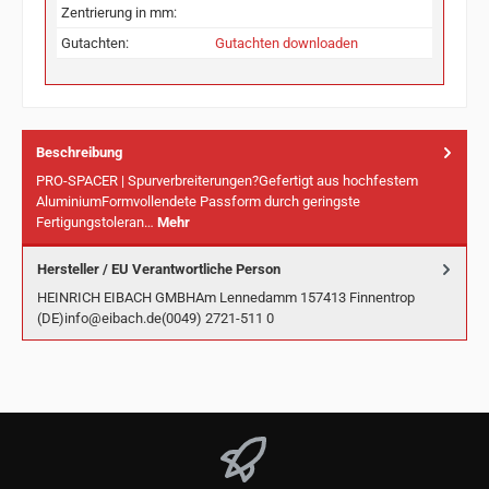
Zentrierung in mm:
Gutachten:
Gutachten downloaden
Beschreibung
PRO-SPACER | Spurverbreiterungen?Gefertigt aus hochfestem
AluminiumFormvollendete Passform durch geringste
Fertigungstoleran…
Mehr
Hersteller / EU Verantwortliche Person
HEINRICH EIBACH GMBHAm Lennedamm 157413 Finnentrop
(DE)info@eibach.de(0049) 2721-511 0