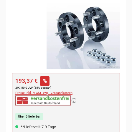
Bildergalerie überspringen
Verkaufspreis:
193,37 €
%
Regulärer Preis:
297,50 €
UVP (35% gespart)
Preise inkl. MwSt. zzgl. Versandkosten
Über 6 lieferbar
**Lieferzeit: 7-9 Tage