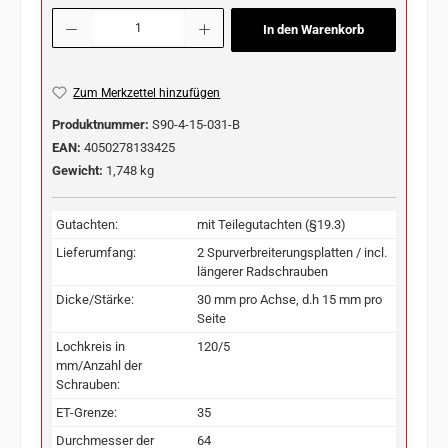
Produkt Anzahl: Gib den gewünschten Wert ein oder benutze die Schaltflächen u
In den Warenkorb
Zum Merkzettel hinzufügen
Produktnummer:
S90-4-15-031-B
EAN:
4050278133425
Gewicht:
1,748 kg
Gutachten:
mit Teilegutachten (§19.3)
Lieferumfang:
2 Spurverbreiterungsplatten / incl.
längerer Radschrauben
Dicke/Stärke:
30 mm pro Achse, d.h 15 mm pro
Seite
Lochkreis in
120/5
mm/Anzahl der
Schrauben:
ET-Grenze:
35
Durchmesser der
64