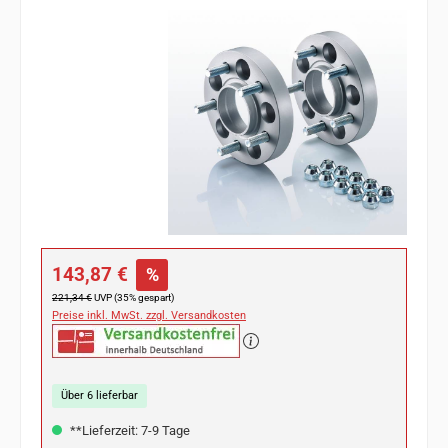
Bildergalerie überspringen
Verkaufspreis:
143,87 €
%
Regulärer Preis:
221,34 €
UVP (35% gespart)
Preise inkl. MwSt. zzgl. Versandkosten
Über 6 lieferbar
**Lieferzeit: 7-9 Tage