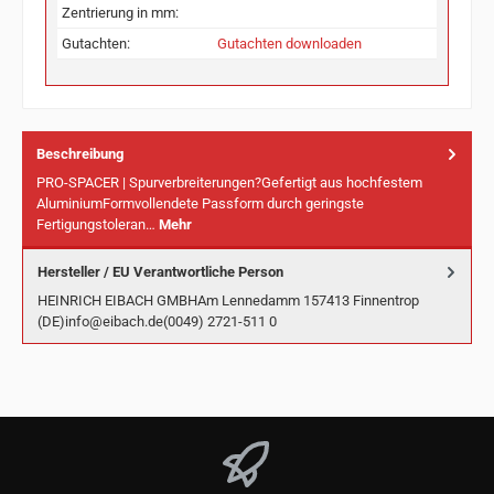
Zentrierung in mm:
Gutachten:
Gutachten downloaden
Beschreibung
PRO-SPACER | Spurverbreiterungen?Gefertigt aus hochfestem
AluminiumFormvollendete Passform durch geringste
Fertigungstoleran…
Mehr
Hersteller / EU Verantwortliche Person
HEINRICH EIBACH GMBHAm Lennedamm 157413 Finnentrop
(DE)info@eibach.de(0049) 2721-511 0