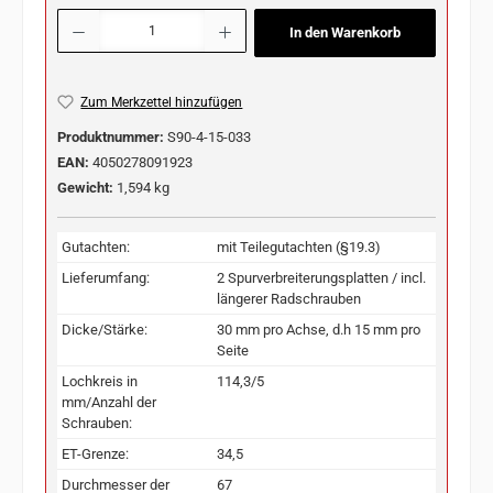
Produkt Anzahl: Gib den gewünschten Wert ein oder benutze die Schaltflächen u
In den Warenkorb
Zum Merkzettel hinzufügen
Produktnummer:
S90-4-15-033
EAN:
4050278091923
Gewicht:
1,594 kg
Gutachten:
mit Teilegutachten (§19.3)
Lieferumfang:
2 Spurverbreiterungsplatten / incl.
längerer Radschrauben
Dicke/Stärke:
30 mm pro Achse, d.h 15 mm pro
Seite
Lochkreis in
114,3/5
mm/Anzahl der
Schrauben:
ET-Grenze:
34,5
Durchmesser der
67