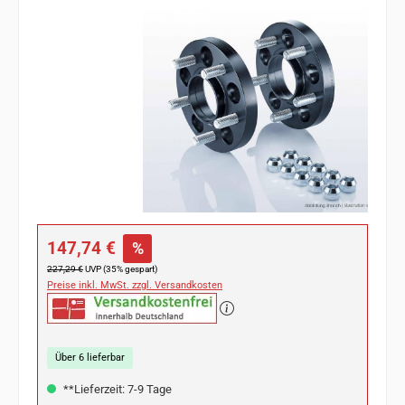
Bildergalerie überspringen
Verkaufspreis:
147,74 €
%
Regulärer Preis:
227,29 €
UVP (35% gespart)
Preise inkl. MwSt. zzgl. Versandkosten
Über 6 lieferbar
**Lieferzeit: 7-9 Tage