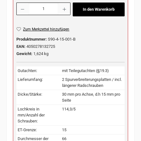
Produkt Anzahl: Gib den gewünschten Wert ein oder benutze die Schaltflächen u
In den Warenkorb
Zum Merkzettel hinzufügen
Produktnummer:
S90-4-15-001-B
EAN:
4050278132725
Gewicht:
1,624 kg
Gutachten:
mit Teilegutachten (§19.3)
Lieferumfang:
2 Spurverbreiterungsplatten / incl.
längerer Radschrauben
Dicke/Stärke:
30 mm pro Achse, d.h 15 mm pro
Seite
Lochkreis in
114,3/5
mm/Anzahl der
Schrauben:
ET-Grenze:
15
Durchmesser der
66