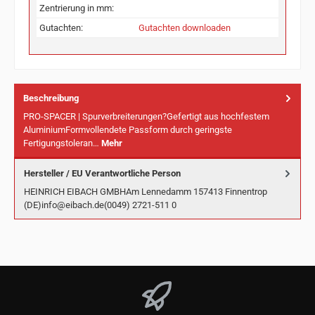
Zentrierung in mm:
Gutachten:
Gutachten downloaden
Beschreibung
PRO-SPACER | Spurverbreiterungen?Gefertigt aus hochfestem
AluminiumFormvollendete Passform durch geringste
Fertigungstoleran…
Mehr
Hersteller / EU Verantwortliche Person
HEINRICH EIBACH GMBHAm Lennedamm 157413 Finnentrop
(DE)info@eibach.de(0049) 2721-511 0