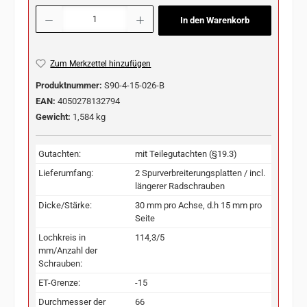
Produkt Anzahl: Gib den gewünschten Wert ein oder benutze die Schaltflächen u
In den Warenkorb
Zum Merkzettel hinzufügen
Produktnummer:
S90-4-15-026-B
EAN:
4050278132794
Gewicht:
1,584 kg
Gutachten:
mit Teilegutachten (§19.3)
Lieferumfang:
2 Spurverbreiterungsplatten / incl.
längerer Radschrauben
Dicke/Stärke:
30 mm pro Achse, d.h 15 mm pro
Seite
Lochkreis in
114,3/5
mm/Anzahl der
Schrauben:
ET-Grenze:
-15
Durchmesser der
66