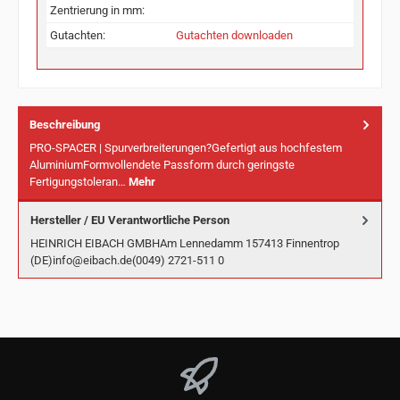
Zentrierung in mm:
Gutachten:
Gutachten downloaden
Beschreibung
PRO-SPACER | Spurverbreiterungen?Gefertigt aus hochfestem
AluminiumFormvollendete Passform durch geringste
Fertigungstoleran…
Mehr
Hersteller / EU Verantwortliche Person
HEINRICH EIBACH GMBHAm Lennedamm 157413 Finnentrop
(DE)info@eibach.de(0049) 2721-511 0