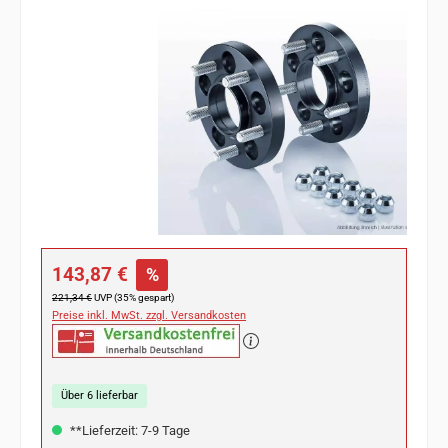
Bildergalerie überspringen
Verkaufspreis:
143,87 €
%
Regulärer Preis:
221,34 €
UVP (35% gespart)
Preise inkl. MwSt. zzgl. Versandkosten
Über 6 lieferbar
**Lieferzeit: 7-9 Tage