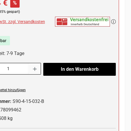
 €
%
35% gespart)
MwSt. zzgl. Versandkosten
rbar
it: 7-9 Tage
l: Gib den gewünschten Wert ein oder benutze die Schaltflächen um die 
In den Warenkorb
ttel hinzufügen
mmer:
S90-4-15-032-B
278099462
508 kg