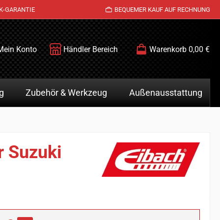
K-GARANTIE
BEQUEMER KAUF AUF RECHNUNG
Mein Konto
Händler Bereich
Warenkorb
0,00 €
g
Zubehör & Werkzeug
Außenausstattung
r Suzuki
is: