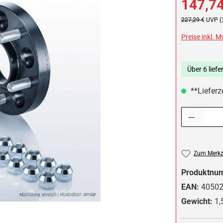
147,74
Regulärer Preis:
227,29 €
UVP (
Preise inkl. 
Über 6 liefe
**Lieferze
Produkt Anzah
Zum Merkze
Produktnu
EAN:
4050
Gewicht:
1,