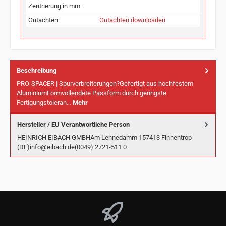
Zentrierung in mm:
Gutachten:
Gutachten downloaden
Beschreibung
PRO-SPACER | Spurverbreiterungen?Gefertigt aus hochfestem
AluminiumFormvollendete Passform durch geringste
Fertigungstoleran…
Mehr
Hersteller / EU Verantwortliche Person
HEINRICH EIBACH GMBHAm Lennedamm 157413 Finnentrop
(DE)info@eibach.de(0049) 2721-511 0