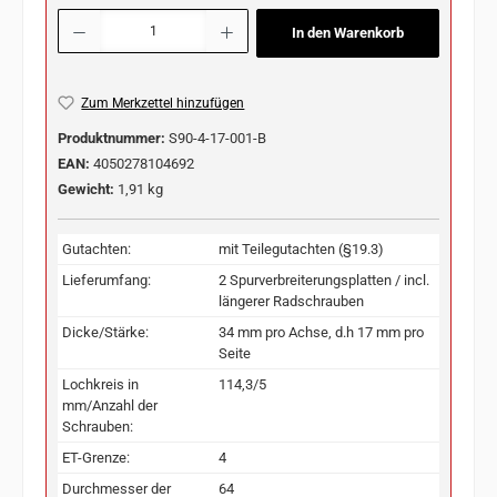
Produkt Anzahl: Gib den gewünschten Wert ein oder benutze die Schaltflächen u
In den Warenkorb
Zum Merkzettel hinzufügen
Produktnummer:
S90-4-17-001-B
EAN:
4050278104692
Gewicht:
1,91 kg
Gutachten:
mit Teilegutachten (§19.3)
Lieferumfang:
2 Spurverbreiterungsplatten / incl.
längerer Radschrauben
Dicke/Stärke:
34 mm pro Achse, d.h 17 mm pro
Seite
Lochkreis in
114,3/5
mm/Anzahl der
Schrauben:
ET-Grenze:
4
Durchmesser der
64