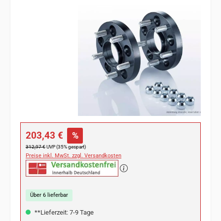
Bildergalerie überspringen
Verkaufspreis:
203,43 €
%
Regulärer Preis:
312,97 €
UVP (35% gespart)
Preise inkl. MwSt. zzgl. Versandkosten
Über 6 lieferbar
**Lieferzeit: 7-9 Tage