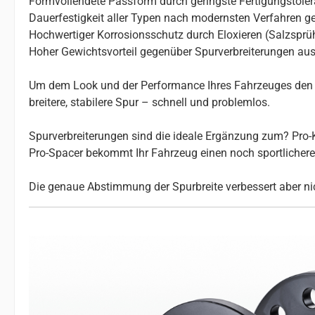
Formvollendete Passform durch geringste Fertigungstole
Dauerfestigkeit aller Typen nach modernsten Verfahren ge
Hochwertiger Korrosionsschutz durch Eloxieren (Salzsprü
Hoher Gewichtsvorteil gegenüber Spurverbreiterungen aus
Um dem Look und der Performance Ihres Fahrzeuges den le
breitere, stabilere Spur – schnell und problemlos.
Spurverbreiterungen sind die ideale Ergänzung zum? Pro-K
Pro-Spacer bekommt Ihr Fahrzeug einen noch sportlicheren 
Die genaue Abstimmung der Spurbreite verbessert aber nic