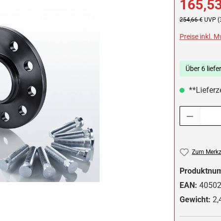
165,53
Regulärer Preis:
254,66 €
UVP (
Preise inkl. 
Über 6 liefe
**Lieferze
Produkt Anzah
Zum Merkze
Produktnu
EAN:
4050
Gewicht:
2,