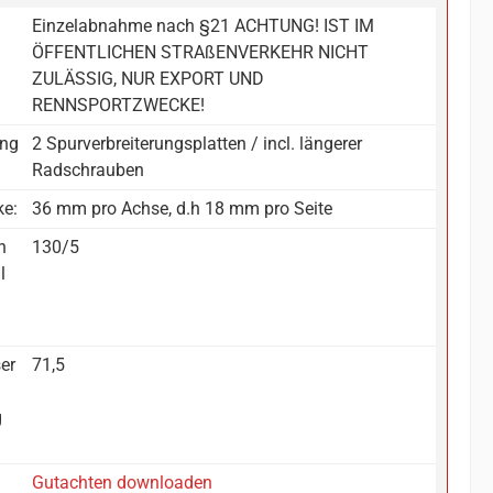
Einzelabnahme nach §21 ACHTUNG! IST IM
ÖFFENTLICHEN STRAßENVERKEHR NICHT
ZULÄSSIG, NUR EXPORT UND
RENNSPORTZWECKE!
ang
2 Spurverbreiterungsplatten / incl. längerer
Radschrauben
ke:
36 mm pro Achse, d.h 18 mm pro Seite
n
130/5
l
:
er
71,5
g
Gutachten downloaden