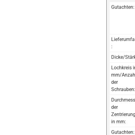
Gutachten:
Lieferumf
:
Dicke/Stär
Lochkreis i
mm/Anzah
der
Schrauben
Durchmess
der
Zentrierun
in mm:
Gutachten: