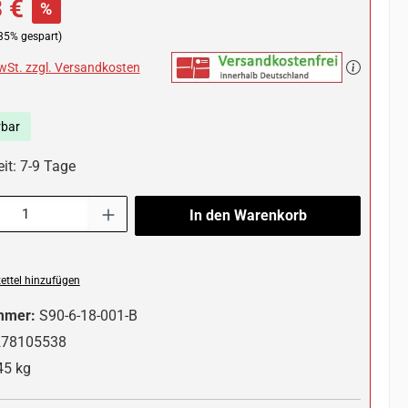
 €
%
35% gespart)
MwSt. zzgl. Versandkosten
rbar
it: 7-9 Tage
l: Gib den gewünschten Wert ein oder benutze die Schaltflächen um die 
In den Warenkorb
ttel hinzufügen
mmer:
S90-6-18-001-B
278105538
45 kg