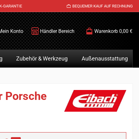
K-GARANTIE
BEQUEMER KAUF AUF RECHNUNG
Mein Konto
Händler Bereich
Warenkorb
0,00 €
g
Zubehör & Werkzeug
Außenausstattung
r Porsche
is: