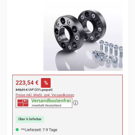
Bildergalerie überspringen
Verkaufspreis:
223,54 €
%
Regulärer Preis:
343,91 €
UVP (35% gespart)
Preise inkl. MwSt. zzgl. Versandkosten
Über 6 lieferbar
**Lieferzeit: 7-9 Tage