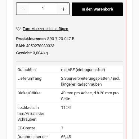
Produkt Anzahl: Gib den gewünschten Wert ein oder benutze die Schaltflächen u
In den Warenkorb
Zum Merkzettel hinzufügen
Produktnummer:
S90-7-20-047-B
EAN:
4050278080323
Gewicht:
3,004 kg
Gutachten:
mit ABE (eintragungsfrei)
Lieferumfang:
2 Spurverbreiterungsplatten / incl.
längerer Radschrauben
Dicke/Stärke:
40 mm pro Achse, d.h 20 mm pro
Seite
Lochkreis in
112/5
mm/Anzahl der
Schrauben:
ET-Grenze:
7
Durchmesser der
66,45