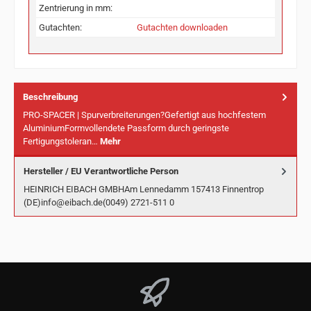
Zentrierung in mm:
Gutachten:
Gutachten downloaden
Beschreibung
PRO-SPACER | Spurverbreiterungen?Gefertigt aus hochfestem
AluminiumFormvollendete Passform durch geringste
Fertigungstoleran…
Mehr
Hersteller / EU Verantwortliche Person
HEINRICH EIBACH GMBHAm Lennedamm 157413 Finnentrop
(DE)info@eibach.de(0049) 2721-511 0