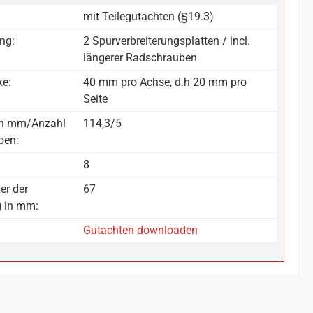
mit Teilegutachten (§19.3)
ng:
2 Spurverbreiterungsplatten / incl.
längerer Radschrauben
ke:
40 mm pro Achse, d.h 20 mm pro
Seite
in mm/Anzahl
114,3/5
ben:
8
er der
67
g in mm:
Gutachten downloaden