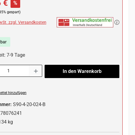
 €
%
35% gespart)
MwSt. zzgl. Versandkosten
rbar
it: 7-9 Tage
l: Gib den gewünschten Wert ein oder benutze die Schaltflächen um die 
In den Warenkorb
ttel hinzufügen
mmer:
S90-4-20-024-B
278076241
134 kg