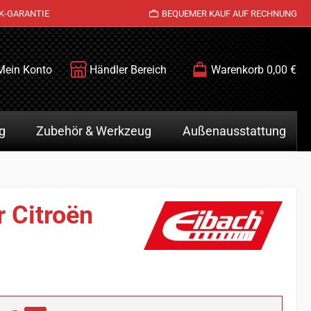
K-GARANTIE
BEQUEMER KAUF AUF RECHNUNG
Mein Konto
Händler Bereich
Warenkorb
0,00 €
g
Zubehör & Werkzeug
Außenausstattung
 Citroën
is: