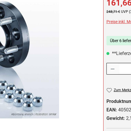
161,66
Regulärer Preis:
248,71 €
UVP (
Preise inkl. 
Über 6 liefe
**Lieferze
Produkt Anzah
Zum Merkze
Produktnu
EAN:
4050
Gewicht:
2,