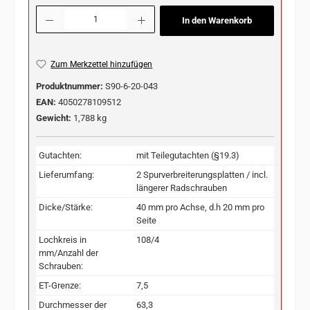
Produkt Anzahl: Gib den gewünschten Wert ein oder benutze die Schaltflächen u
In den Warenkorb
Zum Merkzettel hinzufügen
Produktnummer:
S90-6-20-043
EAN:
4050278109512
Gewicht:
1,788 kg
Gutachten:
mit Teilegutachten (§19.3)
Lieferumfang:
2 Spurverbreiterungsplatten / incl.
längerer Radschrauben
Dicke/Stärke:
40 mm pro Achse, d.h 20 mm pro
Seite
Lochkreis in
108/4
mm/Anzahl der
Schrauben:
ET-Grenze:
7,5
Durchmesser der
63,3