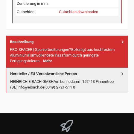
Zentrierung in mm:
Gutachten:
Gutachten downloaden
Beschreibung
PRO-SPACER | Spurverbreiterungen?Gefertigt aus hochfestem
AluminiumFormvollendete Passform durch geringste
Fertigungstoleran…
Mehr
Hersteller / EU Verantwortliche Person
HEINRICH EIBACH GMBHAm Lennedamm 157413 Finnentrop
(DE)info@eibach.de(0049) 2721-511 0