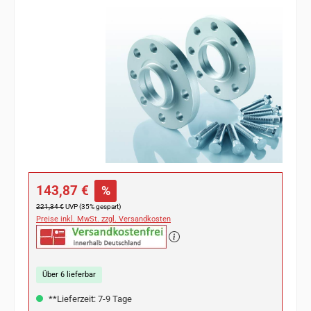
Bildergalerie überspringen
Verkaufspreis:
143,87 €
%
Regulärer Preis:
221,34 €
UVP (35% gespart)
Preise inkl. MwSt. zzgl. Versandkosten
Über 6 lieferbar
**Lieferzeit: 7-9 Tage