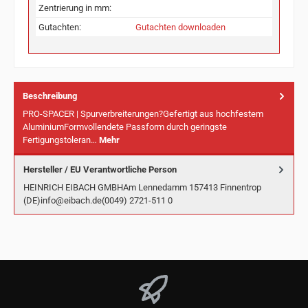
Zentrierung in mm:
Gutachten:
Gutachten downloaden
Beschreibung
PRO-SPACER | Spurverbreiterungen?Gefertigt aus hochfestem
AluminiumFormvollendete Passform durch geringste
Fertigungstoleran…
Mehr
Hersteller / EU Verantwortliche Person
HEINRICH EIBACH GMBHAm Lennedamm 157413 Finnentrop
(DE)info@eibach.de(0049) 2721-511 0