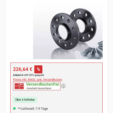
Bildergalerie überspringen
Verkaufspreis:
226,64 €
%
Regulärer Preis:
348,67 €
UVP (35% gespart)
Preise inkl. MwSt. zzgl. Versandkosten
Über 6 lieferbar
**Lieferzeit: 7-9 Tage